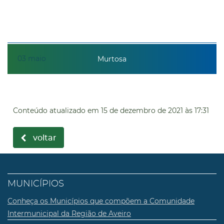
03
maio
Murtosa
Conteúdo atualizado em
15 de dezembro de 2021
às 17:31
voltar
MUNICÍPIOS
Conheça os Municípios que compõem a Comunidade
Intermunicipal da Região de Aveiro