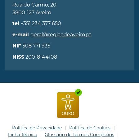
Rua do Carmo, 20
3800-127 Aveiro
+351 234 377 650
tel
geral@regiaodeaveiro.pt
e-mail
508 771 935
NIF
20018144108
NISS
Política de Privacidade
Política de Cookies
Ficha Técnica
Glossário de Termos Complexos