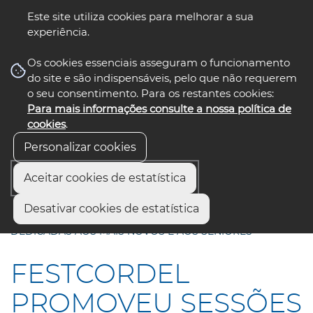
Este site utiliza cookies para melhorar a sua
experiência.
☰ Menu
Os cookies essenciais asseguram o funcionamento
do site e são indispensáveis, pelo que não requerem
o seu consentimento. Para os restantes cookies:
Para mais informações consulte a nossa política de
siga-nos
select language
▼
cookies
.
Personalizar cookies
Aceitar cookies de estatística
Início
Comunicação
Notícias
Desativar cookies de estatística
FESTCORDEL PROMOVEU SESSÕES ESPECIAIS
DEDICADAS AOS MAIS NOVOS E AOS SENIORES
FESTCORDEL
PROMOVEU SESSÕES