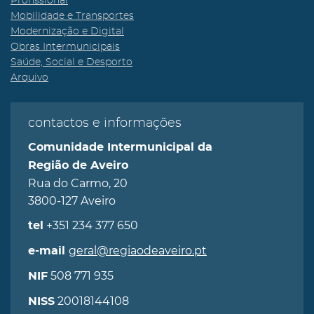
Profissional
Mobilidade e Transportes
Modernização e Digital
Obras Intermunicipais
Saúde, Social e Desporto
Arquivo
contactos e informações
Comunidade Intermunicipal da
Região de Aveiro
Rua do Carmo, 20
3800-127 Aveiro
+351 234 377 650
tel
geral@regiaodeaveiro.pt
e-mail
508 771 935
NIF
20018144108
NISS