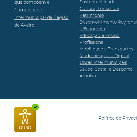
que compõem a
Sustentabilidade
Cultura, Turismo e
Comunidade
Património
Intermunicipal da Região
Desenvolvimento Regiona
de Aveiro
e Economia
Educação e Ensino
Profissional
Mobilidade e Transportes
Modernização e Digital
Obras Intermunicipais
Saúde, Social e Desporto
Arquivo
Política de Privac