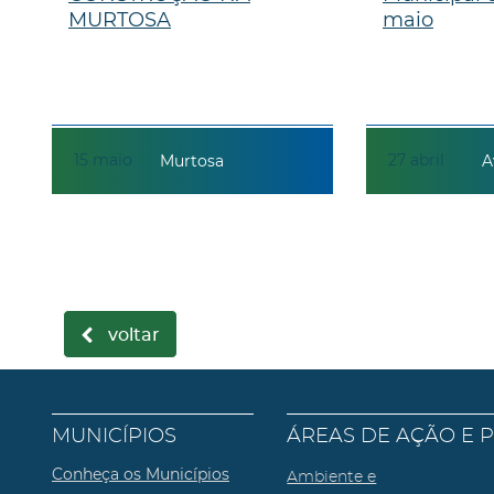
MURTOSA
maio
15
maio
27
abril
Murtosa
A
voltar
MUNICÍPIOS
ÁREAS DE AÇÃO E 
Conheça os Municípios
Ambiente e