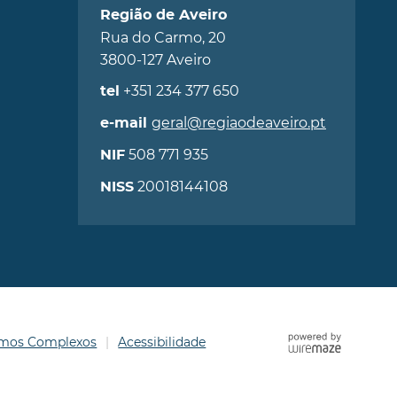
Região de Aveiro
Rua do Carmo, 20
3800-127 Aveiro
+351 234 377 650
tel
geral@regiaodeaveiro.pt
e-mail
508 771 935
NIF
20018144108
NISS
ermos Complexos
Acessibilidade