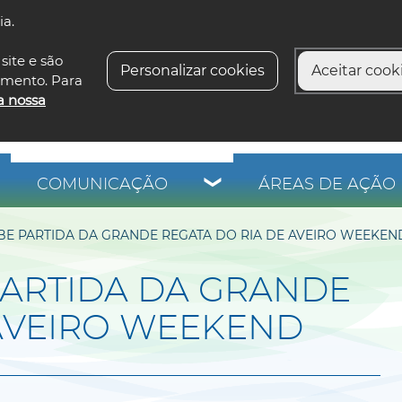
ia.
siga-n
site e são
Personalizar cookies
Aceitar cooki
imento. Para
a nossa
COMUNICAÇÃO
ÁREAS DE AÇÃO 
BE PARTIDA DA GRANDE REGATA DO RIA DE AVEIRO WEEKEN
PARTIDA DA GRANDE
 AVEIRO WEEKEND