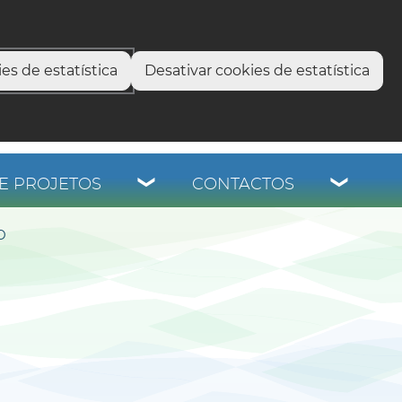
select language
▼
os
es de estatística
Desativar cookies de estatística
E PROJETOS
CONTACTOS
D