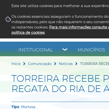
Este site utiliza cookies para melhorar a sua experiênc
Os cookies essenciais asseguram o funcionamento do 
indispensáveis, pelo que não requerem o seu consent
os restantes cookies:
Para mais informações consulte 
política de cookies
.
INSTITUCIONAL
MUNICÍPIOS
Início
Comunicação
Notícias
TORREIRA RECE
TORREIRA RECEBE 
REGATA DO RIA DE
Murtosa