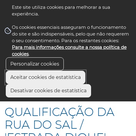
Este site utiliza cookies para melhorar a sua
experiência.
☰ Menu
Os cookies essenciais asseguram o funcionamento
do site e são indispensáveis, pelo que não requerem
o seu consentimento. Para os restantes cookies:
Para mais informações consulte a nossa política de
siga-nos
select language
▼
cookies
.
Personalizar cookies
Aceitar cookies de estatística
Início
Comunicação
Notícias
Desativar cookies de estatística
QUALIFICAÇÃO DA RUA DO SAL / "ESTRADA DIQUE"
QUALIFICAÇÃO DA
RUA DO SAL /