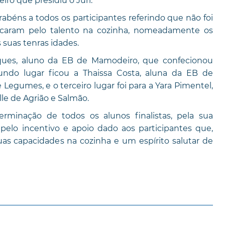
iro que presidiu o Júri.
ns a todos os participantes referindo que não foi
acaram pelo talento na cozinha, nomeadamente os
s suas tenras idades.
ques, aluno da EB de Mamodeiro, que confecionou
do lugar ficou a Thaissa Costa, aluna da EB de
Legumes, e o terceiro lugar foi para a Yara Pimentel,
le de Agrião e Salmão.
erminação de todos os alunos finalistas, pela sua
 pelo incentivo e apoio dado aos participantes que,
s capacidades na cozinha e um espírito salutar de