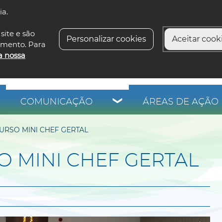
ia.
siga-n
site e são
Personalizar cookies
Aceitar cooki
imento. Para
a nossa
COMUNICAÇÃO
ÁREAS DE AÇÃO 
URSO MINI CHEF GERTAL
 MINI CHEF GERTAL