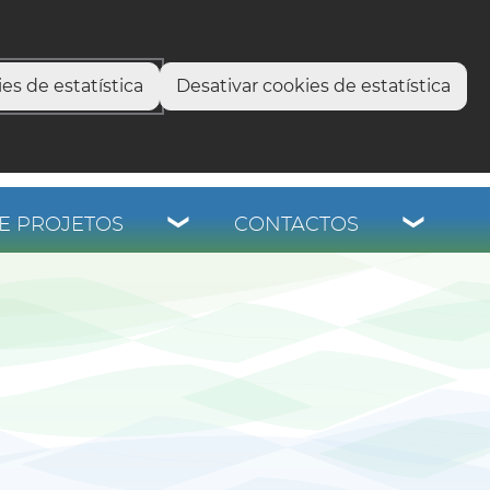
select language
▼
os
es de estatística
Desativar cookies de estatística
E PROJETOS
CONTACTOS