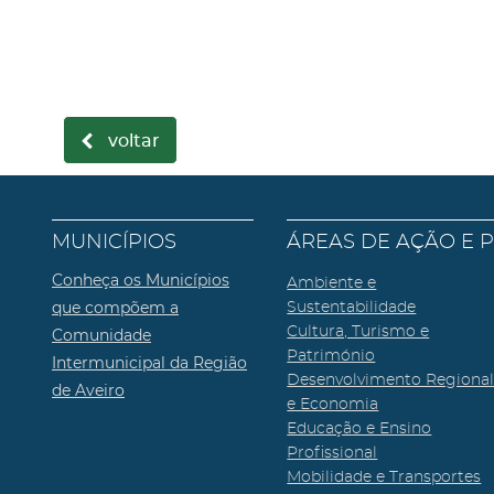
voltar
MUNICÍPIOS
ÁREAS DE AÇÃO E 
Conheça os Municípios
Ambiente e
que compõem a
Sustentabilidade
Cultura, Turismo e
Comunidade
Património
Intermunicipal da Região
Desenvolvimento Regiona
de Aveiro
e Economia
Educação e Ensino
Profissional
Mobilidade e Transportes