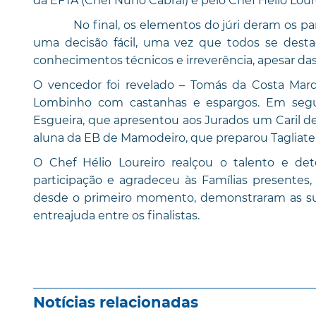
da EFTA (Chef Nuno Cabral) e pelo Chef Hélio Loure
No final, os elementos do júri deram os parabé
uma decisão fácil, uma vez que todos se dest
conhecimentos técnicos e irreverência, apesar da
O vencedor foi revelado – Tomás da Costa Mar
Lombinho com castanhas e espargos. Em segun
Esgueira, que apresentou aos Jurados um Caril de 
aluna da EB de Mamodeiro, que preparou Tagliatel
O Chef Hélio Loureiro realçou o talento e det
participação e agradeceu às Famílias presentes,
desde o primeiro momento, demonstraram as sua
entreajuda entre os finalistas.
Notícias relacionadas