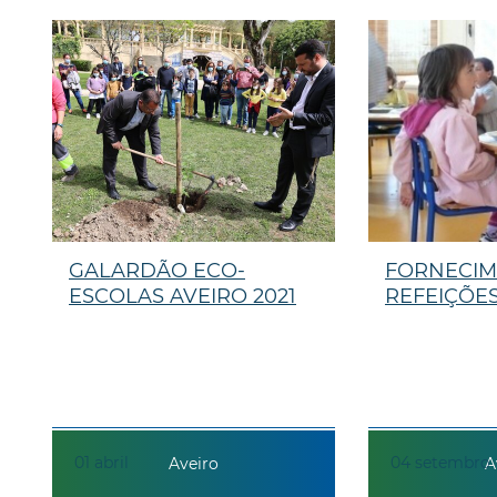
GALARDÃO ECO-
FORNECIM
ESCOLAS AVEIRO 2021
REFEIÇÕE
01
abril
04
setembro
Aveiro
A