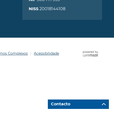
20018144108
NISS
ermos Complexos
Acessibilidade
Contacto