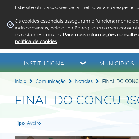
Este site utiliza cookies para melhorar a sua experiênc
Os cookies essenciais asseguram o funcionamento do 
indispensáveis, pelo que não requerem o seu consent
os restantes cookies:
Para mais informações consulte 
política de cookies
.
INSTITUCIONAL
MUNICÍPIOS
Início
Comunicação
Notícias
FINAL DO CONC
FINAL DO CONCURSO
Aveiro