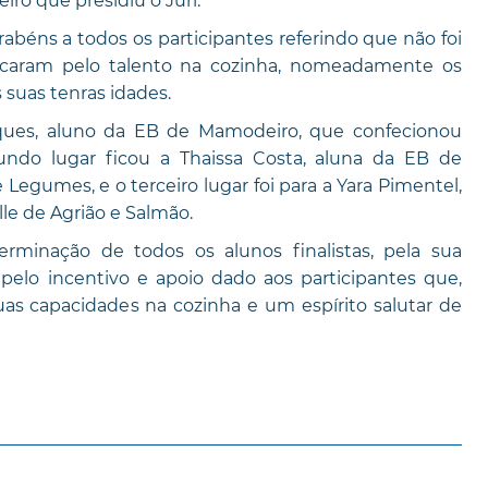
iro que presidiu o Júri.
ns a todos os participantes referindo que não foi
acaram pelo talento na cozinha, nomeadamente os
s suas tenras idades.
ques, aluno da EB de Mamodeiro, que confecionou
do lugar ficou a Thaissa Costa, aluna da EB de
Legumes, e o terceiro lugar foi para a Yara Pimentel,
le de Agrião e Salmão.
erminação de todos os alunos finalistas, pela sua
 pelo incentivo e apoio dado aos participantes que,
s capacidades na cozinha e um espírito salutar de