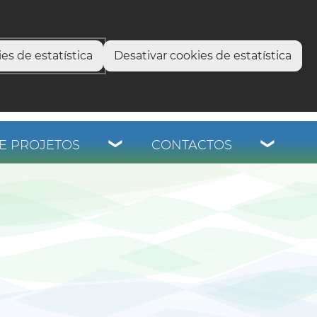
select language
▼
os
es de estatística
Desativar cookies de estatística
E PROJETOS
CONTACTOS