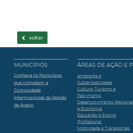
voltar
MUNICÍPIOS
ÁREAS DE AÇÃO E 
Conheça os Municípios
Ambiente e
que compõem a
Sustentabilidade
Cultura, Turismo e
Comunidade
Património
Intermunicipal da Região
Desenvolvimento Regiona
de Aveiro
e Economia
Educação e Ensino
Profissional
Mobilidade e Transportes