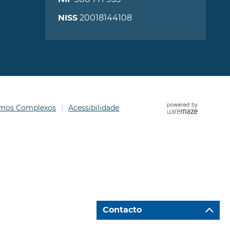
20018144108
NISS
ermos Complexos
Acessibilidade
Contacto