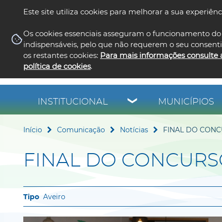
Este site utiliza cookies para melhorar a sua experiênc
Os cookies essenciais asseguram o funcionamento do 
indispensáveis, pelo que não requerem o seu consent
os restantes cookies:
Para mais informações consulte 
política de cookies
.
INSTITUCIONAL
MUNICÍPIOS
Início
Comunicação
Notícias
FINAL DO CONC
FINAL DO CONCURSO
Aveiro