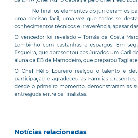
da EFTA (Chef Nuno Cabral) e pelo Chef Hélio Loure
No final, os elementos do júri deram os parabé
uma decisão fácil, uma vez que todos se dest
conhecimentos técnicos e irreverência, apesar da
O vencedor foi revelado – Tomás da Costa Mar
Lombinho com castanhas e espargos. Em segun
Esgueira, que apresentou aos Jurados um Caril de 
aluna da EB de Mamodeiro, que preparou Tagliatel
O Chef Hélio Loureiro realçou o talento e det
participação e agradeceu às Famílias presentes,
desde o primeiro momento, demonstraram as sua
entreajuda entre os finalistas.
Notícias relacionadas