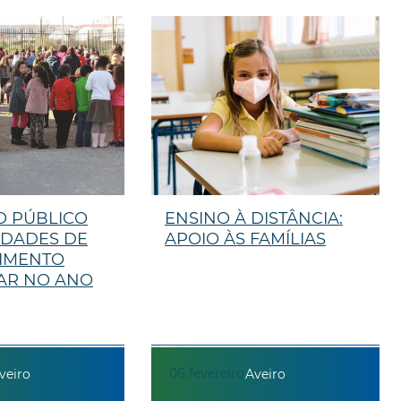
 PÚBLICO
ENSINO À DISTÂNCIA:
IDADES DE
APOIO ÀS FAMÍLIAS
IMENTO
AR NO ANO
06
fevereiro
veiro
Aveiro