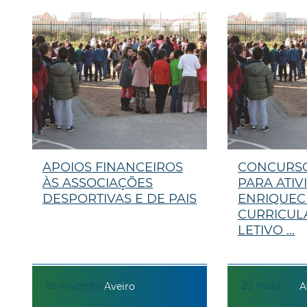
APOIOS FINANCEIROS
CONCURSO
ÀS ASSOCIAÇÕES
PARA ATIV
DESPORTIVAS E DE PAIS
ENRIQUEC
CURRICUL
LETIVO ...
18
novembro
20
maio
Aveiro
A