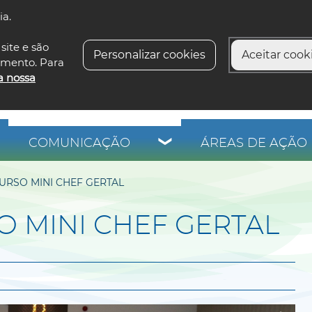
ia.
siga-n
site e são
Personalizar cookies
Aceitar cooki
imento. Para
a nossa
COMUNICAÇÃO
ÁREAS DE AÇÃO 
URSO MINI CHEF GERTAL
 MINI CHEF GERTAL