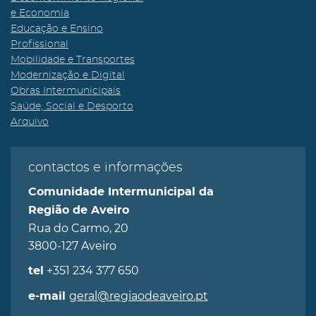
e Economia
Educação e Ensino
Profissional
Mobilidade e Transportes
Modernização e Digital
Obras Intermunicipais
Saúde, Social e Desporto
Arquivo
contactos e informações
Comunidade Intermunicipal da
Região de Aveiro
Rua do Carmo, 20
3800-127 Aveiro
+351 234 377 650
tel
geral@regiaodeaveiro.pt
e-mail