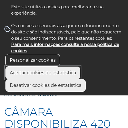
Este site utiliza cookies para melhorar a sua
experiência.
☰ Menu
Os cookies essenciais asseguram o funcionamento
do site e são indispensáveis, pelo que não requerem
o seu consentimento. Para os restantes cookies:
Para mais informações consulte a nossa política de
siga-nos
select language
▼
cookies
.
Personalizar cookies
Aceitar cookies de estatística
Início
Comunicação
Notícias
Desativar cookies de estatística
CÂMARA DISPONIBILIZA 420 COMPUTADORES PORTÁTEIS
A ALUNOS CARENCIADOS
CÂMARA
DISPONIBILIZA 420