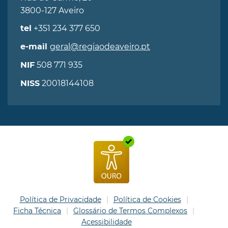
3800-127 Aveiro
+351 234 377 650
tel
geral@regiaodeaveiro.pt
e-mail
508 771 935
NIF
20018144108
NISS
Política de Privacidade
Política de Cookies
Ficha Técnica
Glossário de Termos Complexos
Acessibilidade