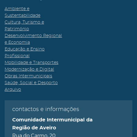
Ambiente e
Sustentabilidade
Cultura, Turismo e
Património
Desenvolvimento Regional
e Economia
Educação e Ensino
Profissional
Mobilidade e Transportes
Modernização e Digital
Obras Intermunicipais
Saúde, Social e Desporto
Arquivo
contactos e informações
Comunidade Intermunicipal da
Região de Aveiro
Rua do Carmo, 20