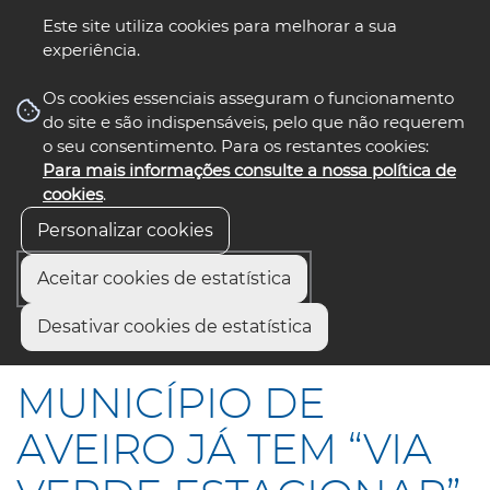
Este site utiliza cookies para melhorar a sua
experiência.
☰ Menu
Os cookies essenciais asseguram o funcionamento
do site e são indispensáveis, pelo que não requerem
o seu consentimento. Para os restantes cookies:
Para mais informações consulte a nossa política de
siga-nos
select language
▼
cookies
.
Personalizar cookies
Aceitar cookies de estatística
Início
Comunicação
Notícias
Desativar cookies de estatística
MUNICÍPIO DE AVEIRO JÁ TEM “VIA VERDE ESTACIONAR”
MUNICÍPIO DE
AVEIRO JÁ TEM “VIA