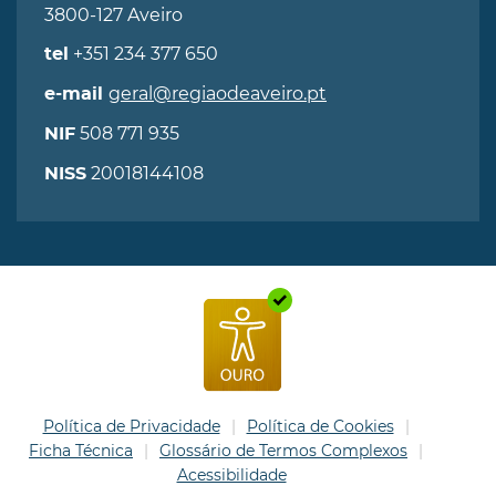
3800-127 Aveiro
+351 234 377 650
tel
geral@regiaodeaveiro.pt
e-mail
508 771 935
NIF
20018144108
NISS
Política de Privacidade
Política de Cookies
Ficha Técnica
Glossário de Termos Complexos
Acessibilidade