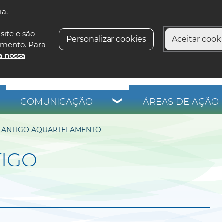
ia.
siga-n
site e são
Personalizar cookies
Aceitar cooki
imento. Para
a nossa
COMUNICAÇÃO
ÁREAS DE AÇÃO 
 ANTIGO AQUARTELAMENTO
IGO