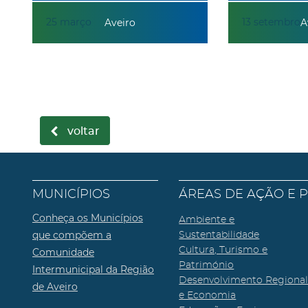
25
março
13
setembro
Aveiro
A
voltar
MUNICÍPIOS
ÁREAS DE AÇÃO E 
Conheça os Municípios
Ambiente e
que compõem a
Sustentabilidade
Cultura, Turismo e
Comunidade
Património
Intermunicipal da Região
Desenvolvimento Regiona
de Aveiro
e Economia