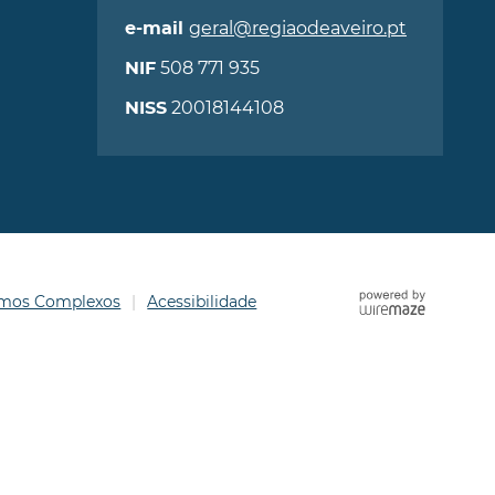
geral@regiaodeaveiro.pt
e-mail
508 771 935
NIF
20018144108
NISS
ermos Complexos
Acessibilidade