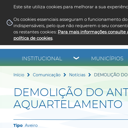
Este site utiliza cookies para melhorar a sua experiênc
Os cookies essenciais asseguram o funcionamento do 
indispensáveis, pelo que não requerem o seu consent
os restantes cookies:
Para mais informações consulte 
política de cookies
.
INSTITUCIONAL
MUNICÍPIOS
Início
Comunicação
Notícias
DEMOLIÇÃO DO
DEMOLIÇÃO DO ANT
AQUARTELAMENTO
Aveiro