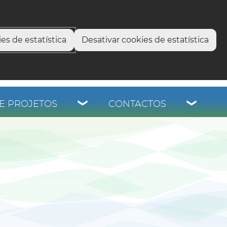
select language
▼
os
es de estatística
Desativar cookies de estatística
E PROJETOS
CONTACTOS