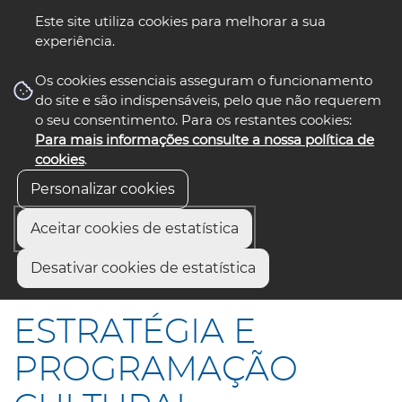
Este site utiliza cookies para melhorar a sua
experiência.
☰ Menu
Os cookies essenciais asseguram o funcionamento
do site e são indispensáveis, pelo que não requerem
o seu consentimento. Para os restantes cookies:
Para mais informações consulte a nossa política de
siga-nos
select language
▼
cookies
.
Personalizar cookies
Aceitar cookies de estatística
Início
Comunicação
Notícias
Desativar cookies de estatística
ESTRATÉGIA E PROGRAMAÇÃO CULTURAL
ESTRATÉGIA E
PROGRAMAÇÃO