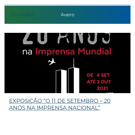
28
outubro
Aveiro
EXPOSIÇÃO “O 11 DE SETEMBRO – 20
ANOS NA IMPRENSA NACIONAL”