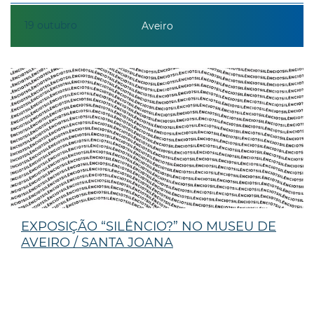
19
outubro
Aveiro
EXPOSIÇÃO “SILÊNCIO?” NO MUSEU DE
AVEIRO / SANTA JOANA