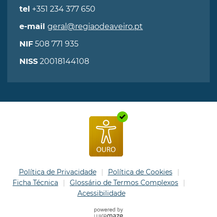
+351 234 377 650
tel
geral@regiaodeaveiro.pt
e-mail
508 771 935
NIF
20018144108
NISS
Política de Privacidade
Política de Cookies
Ficha Técnica
Glossário de Termos Complexos
Acessibilidade