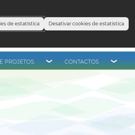
select language
▼
os
es de estatística
Desativar cookies de estatística
E PROJETOS
CONTACTOS