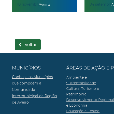
10
novembro
04
setembro
Aveiro
A
voltar
MUNICÍPIOS
ÁREAS DE AÇÃO E 
Conheça os Municípios
Ambiente e
que compõem a
Sustentabilidade
Cultura, Turismo e
Comunidade
Património
Intermunicipal da Região
Desenvolvimento Regiona
de Aveiro
e Economia
Educação e Ensino