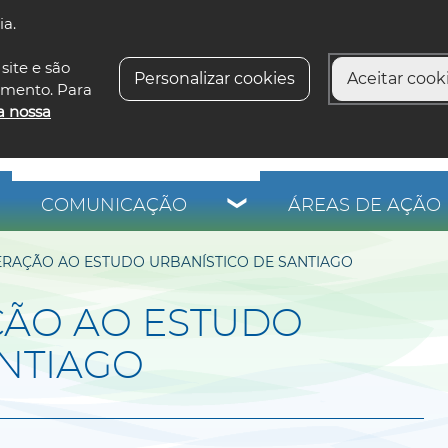
ia.
siga-n
site e são
Personalizar cookies
Aceitar cooki
imento. Para
a nossa
COMUNICAÇÃO
ÁREAS DE AÇÃO 
RAÇÃO AO ESTUDO URBANÍSTICO DE SANTIAGO
ÇÃO AO ESTUDO
ANTIAGO