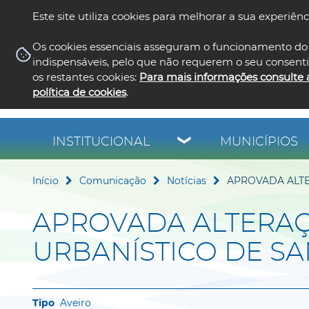
Este site utiliza cookies para melhorar a sua experiênc
Os cookies essenciais asseguram o funcionamento do 
indispensáveis, pelo que não requerem o seu consent
os restantes cookies:
Para mais informações consulte 
política de cookies
.
INSTITUCIONAL
MUNICÍPIOS
Início
Comunicação
Notícias
APROVADA ALTE
APROVADA ALTERA
URBANÍSTICO DE S
Aveiro