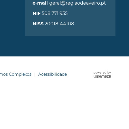
geral@regiaodeaveiro.pt
e-mail
508 771 935
NIF
20018144108
NISS
ermos Complexos
Acessibilidade