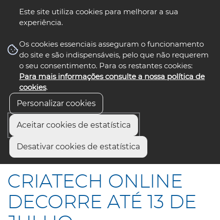
Este site utiliza cookies para melhorar a sua
experiência.
☰ Menu
Os cookies essenciais asseguram o funcionamento
do site e são indispensáveis, pelo que não requerem
o seu consentimento. Para os restantes cookies:
Para mais informações consulte a nossa política de
siga-nos
select language
▼
cookies
.
Personalizar cookies
Aceitar cookies de estatística
Início
Comunicação
Notícias
Desativar cookies de estatística
CRIATECH ONLINE DECORRE ATÉ 13 DE JULHO
CRIATECH ONLINE
DECORRE ATÉ 13 DE