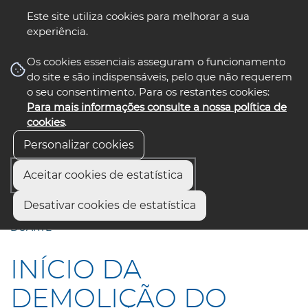
Este site utiliza cookies para melhorar a sua
experiência.
☰ Menu
Os cookies essenciais asseguram o funcionamento
do site e são indispensáveis, pelo que não requerem
o seu consentimento. Para os restantes cookies:
Para mais informações consulte a nossa política de
siga-nos
select language
▼
cookies
.
Personalizar cookies
Aceitar cookies de estatística
Início
Comunicação
Notícias
Desativar cookies de estatística
INÍCIO DA DEMOLIÇÃO DO ANTIGO ESTÁDIO MÁRIO
DUARTE
INÍCIO DA
DEMOLIÇÃO DO