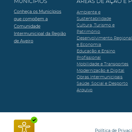
MUNICÍPIOS
ÁREAS DE AÇÃO E 
Conheça os Municípios
Ambiente e
que compõem a
Sustentabilidade
Cultura, Turismo e
Comunidade
Património
Intermunicipal da Região
Desenvolvimento Regiona
de Aveiro
e Economia
Educação e Ensino
Profissional
Mobilidade e Transportes
Modernização e Digital
Obras Intermunicipais
Saúde, Social e Desporto
Arquivo
Política de Privac