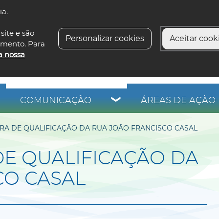
ia.
siga-n
site e são
Personalizar cookies
Aceitar cooki
imento. Para
a nossa
COMUNICAÇÃO
ÁREAS DE AÇÃO 
A DE QUALIFICAÇÃO DA RUA JOÃO FRANCISCO CASAL
E QUALIFICAÇÃO DA
CO CASAL