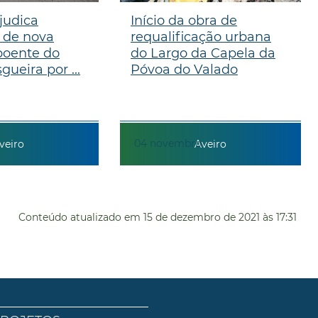
judica
Início da obra de
 de nova
requalificação urbana
poente do
do Largo da Capela da
gueira por ...
Póvoa do Valado
04
novembro
veiro
Aveiro
Conteúdo atualizado em
15 de dezembro de 2021
às 17:31