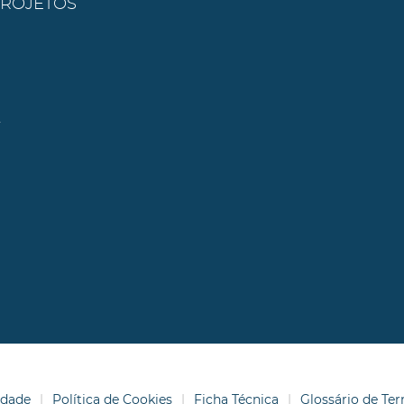
PROJETOS
l
idade
Política de Cookies
Ficha Técnica
Glossário de T