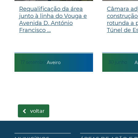
Requalificação da área
Câmara ad
junto à linha do Vouga e
construção
Avenida D. António
rotunda a 
Francisco ...
Túnel de Es
17
setembro
30
junho
Aveiro
A
voltar