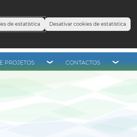
select language
▼
os
es de estatística
Desativar cookies de estatística
E PROJETOS
CONTACTOS