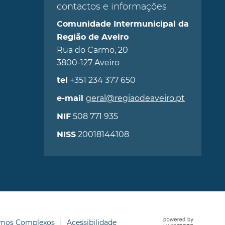
contactos e informações
Comunidade Intermunicipal da
Região de Aveiro
Rua do Carmo, 20
3800-127 Aveiro
+351 234 377 650
tel
geral@regiaodeaveiro.pt
e-mail
508 771 935
NIF
20018144108
NISS
ermos Complexos
Acessibilidade