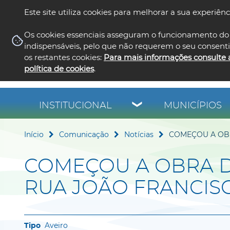
Este site utiliza cookies para melhorar a sua experiênc
Os cookies essenciais asseguram o funcionamento do 
indispensáveis, pelo que não requerem o seu consent
os restantes cookies:
Para mais informações consulte 
política de cookies
.
INSTITUCIONAL
MUNICÍPIOS
Início
Comunicação
Notícias
COMEÇOU A OBR
COMEÇOU A OBRA D
RUA JOÃO FRANCIS
Aveiro