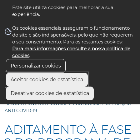
Este site utiliza cookies para melhorar a sua
experiência.
☰ Menu
Os cookies essenciais asseguram o funcionamento
do site e são indispensáveis, pelo que não requerem
o seu consentimento. Para os restantes cookies:
Para mais informações consulte a nossa política de
siga-nos
select language
▼
cookies
.
Personalizar cookies
Aceitar cookies de estatística
Início
Comunicação
Notícias
Desativar cookies de estatística
ADITAMENTO À FASE 2 DO PROGRAMA DE AÇÃO DE
APOIO À ATIVIDADE SOCIAL E ECONÓMICA / OPERAÇÃO
ANTI COVID-19
ADITAMENTO À FASE