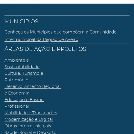
MUNICÍPIOS
Conheça os Municípios que compõem a Comunidade
Intermunicipal da Região de Aveiro
ÁREAS DE AÇÃO E PROJETOS
Ambiente e
Sustentabilidade
Cultura, Turismo e
Património
Desenvolvimento Regional
e Economia
Educação e Ensino
Profissional
Mobilidade e Transportes
Modernização e Digital
Obras Intermunicipais
Saúde, Social e Desporto