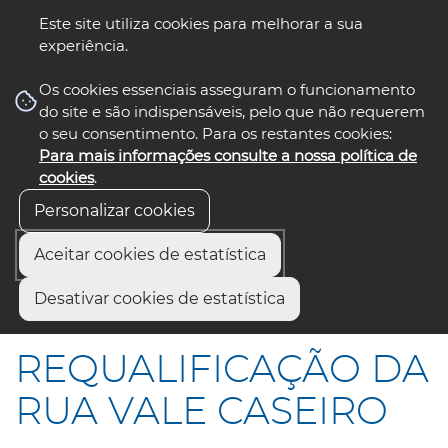
Este site utiliza cookies para melhorar a sua
experiência.
☰ Menu
Os cookies essenciais asseguram o funcionamento
do site e são indispensáveis, pelo que não requerem
o seu consentimento. Para os restantes cookies:
Para mais informações consulte a nossa política de
siga-nos
select language
▼
cookies
.
Personalizar cookies
Aceitar cookies de estatística
Início
Comunicação
Notícias
Desativar cookies de estatística
REQUALIFICAÇÃO DA RUA VALE CASEIRO
REQUALIFICAÇÃO DA
RUA VALE CASEIRO