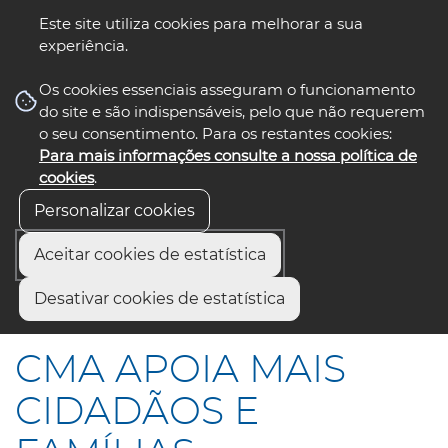
Este site utiliza cookies para melhorar a sua
experiência.
☰ Menu
Os cookies essenciais asseguram o funcionamento
do site e são indispensáveis, pelo que não requerem
o seu consentimento. Para os restantes cookies:
Para mais informações consulte a nossa política de
siga-nos
select language
▼
cookies
.
Personalizar cookies
Aceitar cookies de estatística
Início
Comunicação
Notícias
Desativar cookies de estatística
CMA APOIA MAIS CIDADÃOS E FAMÍLIAS
CMA APOIA MAIS
CIDADÃOS E