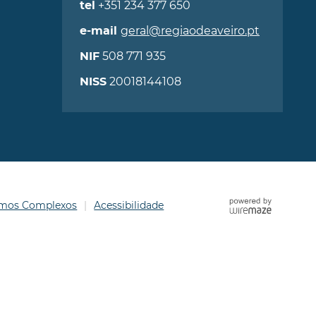
+351 234 377 650
tel
geral@regiaodeaveiro.pt
e-mail
508 771 935
NIF
20018144108
NISS
ermos Complexos
Acessibilidade