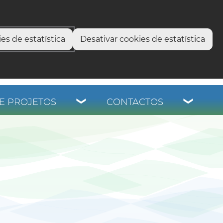
select language
▼
os
es de estatística
Desativar cookies de estatística
E PROJETOS
CONTACTOS