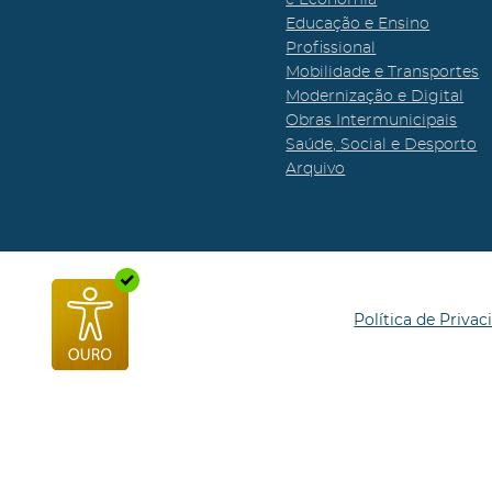
Educação e Ensino
Profissional
Mobilidade e Transportes
Modernização e Digital
Obras Intermunicipais
Saúde, Social e Desporto
Arquivo
Política de Privac