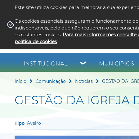
Este site utiliza cookies para melhorar a sua experiênc
Os cookies essenciais asseguram o funcionamento do 
indispensáveis, pelo que não requerem o seu consent
os restantes cookies:
Para mais informações consulte 
política de cookies
.
INSTITUCIONAL
MUNICÍPIOS
Início
Comunicação
Notícias
GESTÃO DA IGR
GESTÃO DA IGREJA 
Aveiro