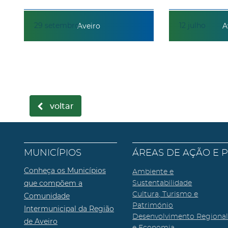
29
setembro
12
julho
Aveiro
A
voltar
MUNICÍPIOS
ÁREAS DE AÇÃO E 
Conheça os Municípios
Ambiente e
que compõem a
Sustentabilidade
Cultura, Turismo e
Comunidade
Património
Intermunicipal da Região
Desenvolvimento Regiona
de Aveiro
e Economia