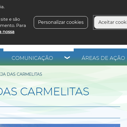
ia.
siga-n
site e são
Personalizar cookies
Aceitar cooki
imento. Para
a nossa
COMUNICAÇÃO
ÁREAS DE AÇÃO 
EJA DAS CARMELITAS
DAS CARMELITAS