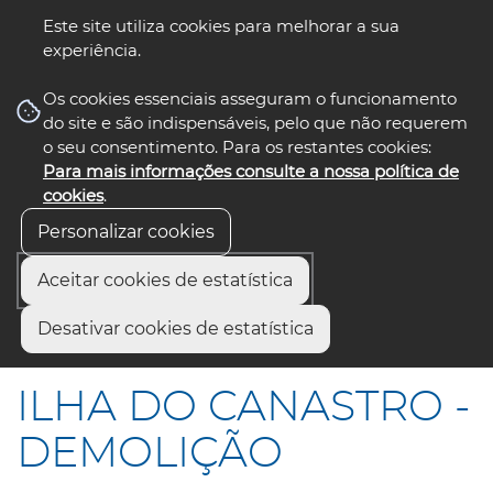
Este site utiliza cookies para melhorar a sua
experiência.
☰ Menu
Os cookies essenciais asseguram o funcionamento
do site e são indispensáveis, pelo que não requerem
o seu consentimento. Para os restantes cookies:
Para mais informações consulte a nossa política de
siga-nos
select language
▼
cookies
.
Personalizar cookies
Aceitar cookies de estatística
Início
Comunicação
Notícias
Desativar cookies de estatística
ILHA DO CANASTRO - DEMOLIÇÃO
ILHA DO CANASTRO -
DEMOLIÇÃO