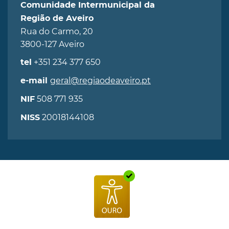
Comunidade Intermunicipal da
Região de Aveiro
Rua do Carmo, 20
3800-127 Aveiro
+351 234 377 650
tel
geral@regiaodeaveiro.pt
e-mail
508 771 935
NIF
20018144108
NISS