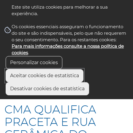
Este site utiliza cookies para melhorar a sua
experiência.
☰ Menu
Os cookies essenciais asseguram o funcionamento
do site e são indispensáveis, pelo que não requerem
o seu consentimento. Para os restantes cookies:
Para mais informações consulte a nossa política de
siga-nos
select language
▼
cookies
.
Personalizar cookies
Aceitar cookies de estatística
Início
Comunicação
Notícias
Desativar cookies de estatística
CMA QUALIFICA PRACETA E RUA CERÂMICA DO VOUGA
CMA QUALIFICA
PRACETA E RUA