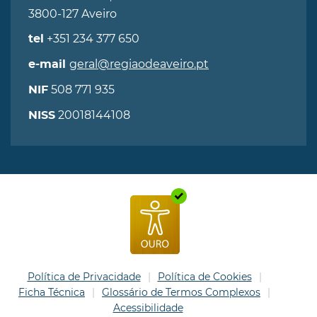
3800-127 Aveiro
+351 234 377 650
tel
geral@regiaodeaveiro.pt
e-mail
508 771 935
NIF
20018144108
NISS
Política de Privacidade
Política de Cookies
Ficha Técnica
Glossário de Termos Complexos
Acessibilidade