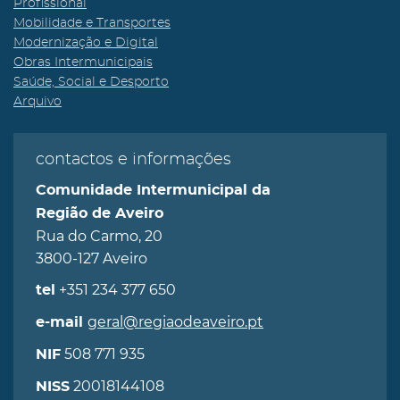
Profissional
Mobilidade e Transportes
Modernização e Digital
Obras Intermunicipais
Saúde, Social e Desporto
Arquivo
contactos e informações
Comunidade Intermunicipal da
Região de Aveiro
Rua do Carmo, 20
3800-127 Aveiro
+351 234 377 650
tel
geral@regiaodeaveiro.pt
e-mail
508 771 935
NIF
20018144108
NISS