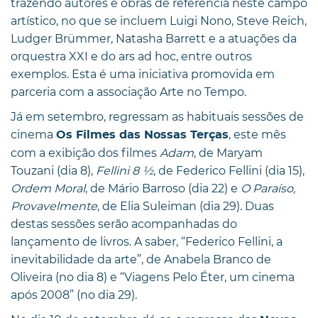
trazendo autores e obras de referência neste campo
artístico, no que se incluem Luigi Nono, Steve Reich,
Ludger Brümmer, Natasha Barrett e a atuações da
orquestra XXI e do ars ad hoc, entre outros
exemplos. Esta é uma iniciativa promovida em
parceria com a associação Arte no Tempo.
Já em setembro, regressam as habituais sessões de
cinema
, este mês
Os Filmes das Nossas Terças
com a exibição dos filmes
Adam
, de Maryam
Touzani (dia 8),
Fellini 8 ½
, de Federico Fellini (dia 15),
Ordem Moral
, de Mário Barroso (dia 22) e
O Paraíso,
Provavelmente
, de Elia Suleiman (dia 29). Duas
destas sessões serão acompanhadas do
lançamento de livros. A saber, “Federico Fellini, a
inevitabilidade da arte”, de Anabela Branco de
Oliveira (no dia 8) e “Viagens Pelo Éter, um cinema
após 2008” (no dia 29).