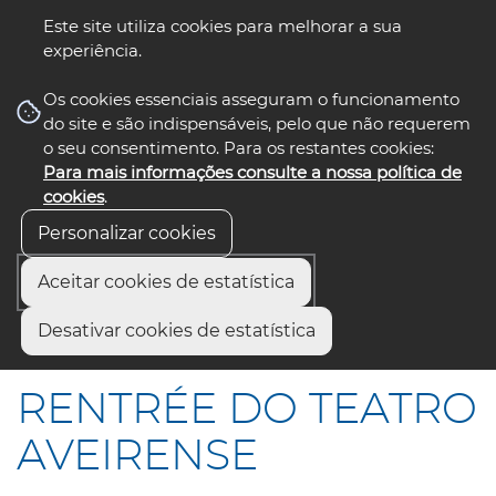
Este site utiliza cookies para melhorar a sua
experiência.
☰ Menu
Os cookies essenciais asseguram o funcionamento
do site e são indispensáveis, pelo que não requerem
o seu consentimento. Para os restantes cookies:
Para mais informações consulte a nossa política de
siga-nos
select language
▼
cookies
.
Personalizar cookies
Aceitar cookies de estatística
Início
Comunicação
Notícias
Desativar cookies de estatística
RENTRÉE DO TEATRO AVEIRENSE
RENTRÉE DO TEATRO
AVEIRENSE