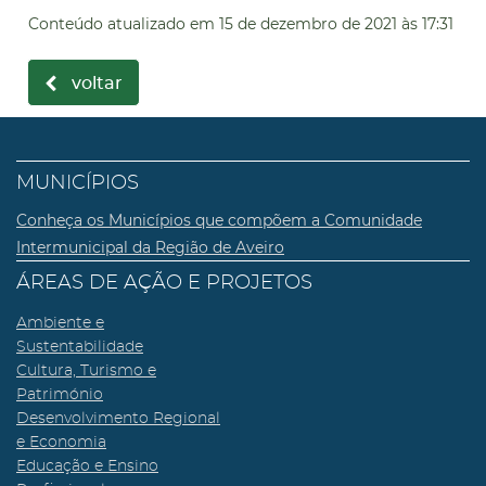
Conteúdo atualizado em
15 de dezembro de 2021
às 17:31
voltar
MUNICÍPIOS
Conheça os Municípios que compõem a Comunidade
Intermunicipal da Região de Aveiro
ÁREAS DE AÇÃO E PROJETOS
Ambiente e
Sustentabilidade
Cultura, Turismo e
Património
Desenvolvimento Regional
e Economia
Educação e Ensino