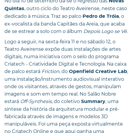
No dia 10 de setembro dá-se o regresso das
Novas
, outro ciclo do Teatro Aveirense, neste caso
Quintas
dedicado à música. Traz ao palco
, o
Pedro de Tróia
ex-vocalista da banda Capitães da Areia, que acaba
de se estrear a solo com o álbum
Depois Logo se Vê
.
Logo a seguir, na sexta-feira 11 e no sábado 12, o
Teatro Aveirense expõe duas instalações de artes
digitais, numa iniciativa com o selo do programa
Criatech - Criatividade Digital e Tecnologia. Na caixa
de palco estará
Friction
, do
,
Openfield Creative Lab
uma instalação/instrumento audiovisual interativo
onde os visitantes, através de gestos, manipulam
imagens e som em tempo real. No Salão Nobre
estará
Off-Synthesis
, do coletivo
, uma
Summary
síntese da história da arquitetura modular e pré-
fabricada através de imagens e modelos 3D
manipuláveis. Foi uma peça exposta virtualmente
no Criatech Online e que aqui ganha uma