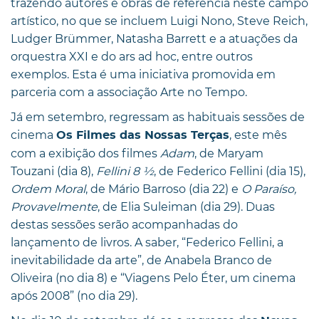
trazendo autores e obras de referência neste campo
artístico, no que se incluem Luigi Nono, Steve Reich,
Ludger Brümmer, Natasha Barrett e a atuações da
orquestra XXI e do ars ad hoc, entre outros
exemplos. Esta é uma iniciativa promovida em
parceria com a associação Arte no Tempo.
Já em setembro, regressam as habituais sessões de
cinema
, este mês
Os Filmes das Nossas Terças
com a exibição dos filmes
Adam
, de Maryam
Touzani (dia 8),
Fellini 8 ½
, de Federico Fellini (dia 15),
Ordem Moral
, de Mário Barroso (dia 22) e
O Paraíso,
Provavelmente
, de Elia Suleiman (dia 29). Duas
destas sessões serão acompanhadas do
lançamento de livros. A saber, “Federico Fellini, a
inevitabilidade da arte”, de Anabela Branco de
Oliveira (no dia 8) e “Viagens Pelo Éter, um cinema
após 2008” (no dia 29).