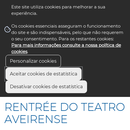
Este site utiliza cookies para melhorar a sua
experiência.
☰ Menu
Os cookies essenciais asseguram o funcionamento
do site e são indispensáveis, pelo que não requerem
o seu consentimento. Para os restantes cookies:
Para mais informações consulte a nossa política de
siga-nos
select language
▼
cookies
.
Personalizar cookies
Aceitar cookies de estatística
Início
Comunicação
Notícias
Desativar cookies de estatística
RENTRÉE DO TEATRO AVEIRENSE
RENTRÉE DO TEATRO
AVEIRENSE