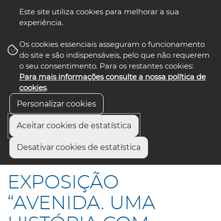
Este site utiliza cookies para melhorar a sua
experiência.
☰ Menu
Os cookies essenciais asseguram o funcionamento
do site e são indispensáveis, pelo que não requerem
o seu consentimento. Para os restantes cookies:
Para mais informações consulte a nossa política de
siga-nos
select language
▼
cookies
.
Personalizar cookies
Aceitar cookies de estatística
Início
Comunicação
Notícias
Desativar cookies de estatística
EXPOSIÇÃO “AVENIDA. UMA HISTÓRIA COM FUTURO”
EXPOSIÇÃO
“AVENIDA. UMA