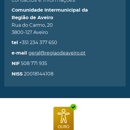
contactos e informações
Comunidade Intermunicipal da
Região de Aveiro
Rua do Carmo, 20
3800-127 Aveiro
+351 234 377 650
tel
geral@regiaodeaveiro.pt
e-mail
508 771 935
NIF
20018144108
NISS