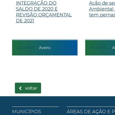
INTEGRAÇÃO DO
Ação de se
SALDO DE 2020 E
Ambiental 
REVISÃO ORÇAMENTAL
tem pernas
DE 2021
22
janeiro
05
junho
Aveiro
A
voltar
MUNICÍPIOS
ÁREAS DE AÇÃO E 