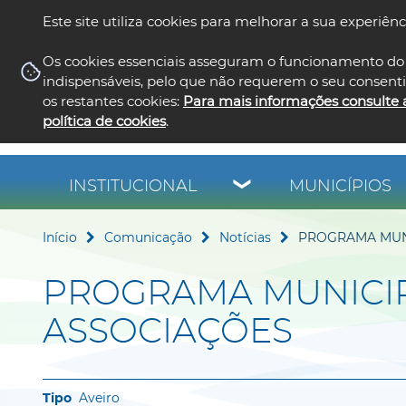
Este site utiliza cookies para melhorar a sua experiênc
Os cookies essenciais asseguram o funcionamento do 
indispensáveis, pelo que não requerem o seu consent
os restantes cookies:
Para mais informações consulte 
política de cookies
.
INSTITUCIONAL
MUNICÍPIOS
Início
Comunicação
Notícias
PROGRAMA MUNI
PROGRAMA MUNICIP
ASSOCIAÇÕES
Aveiro