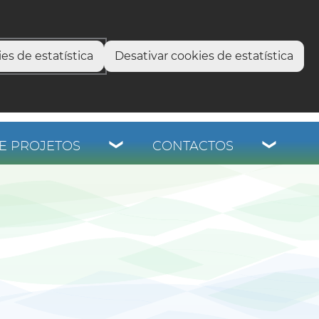
select language
▼
os
es de estatística
Desativar cookies de estatística
E PROJETOS
CONTACTOS