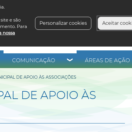
ia.
siga-n
site e são
Personalizar cookies
Aceitar cooki
imento. Para
a nossa
COMUNICAÇÃO
ÁREAS DE AÇÃO 
CIPAL DE APOIO ÀS ASSOCIAÇÕES
AL DE APOIO ÀS