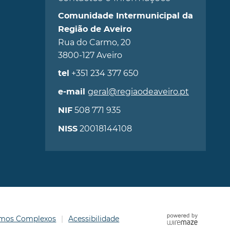
Comunidade Intermunicipal da
Região de Aveiro
Rua do Carmo, 20
3800-127 Aveiro
+351 234 377 650
tel
geral@regiaodeaveiro.pt
e-mail
508 771 935
NIF
20018144108
NISS
ermos Complexos
Acessibilidade