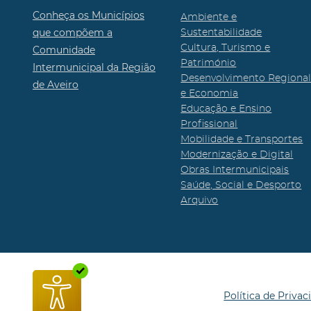
Conheça os Municípios
Ambiente e
que compõem a
Sustentabilidade
Cultura, Turismo e
Comunidade
Património
Intermunicipal da Região
Desenvolvimento Regiona
de Aveiro
e Economia
Educação e Ensino
Profissional
Mobilidade e Transportes
Modernização e Digital
Obras Intermunicipais
Saúde, Social e Desporto
Arquivo
Política de Privac