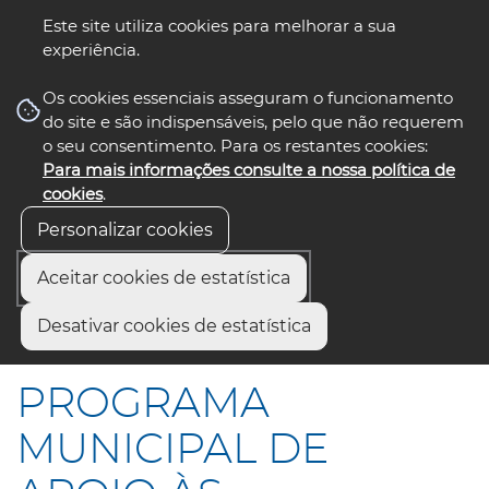
Este site utiliza cookies para melhorar a sua
experiência.
☰ Menu
Os cookies essenciais asseguram o funcionamento
do site e são indispensáveis, pelo que não requerem
o seu consentimento. Para os restantes cookies:
Para mais informações consulte a nossa política de
siga-nos
select language
▼
cookies
.
Personalizar cookies
Aceitar cookies de estatística
Início
Comunicação
Notícias
Desativar cookies de estatística
PROGRAMA MUNICIPAL DE APOIO ÀS ASSOCIAÇÕES
PROGRAMA
MUNICIPAL DE