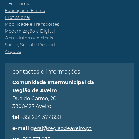
e Economia
Educação e Ensino
Profissional
Mobilidade e Transportes
Modernização e Digital
Obras Intermunicipais
Saúde, Social e Desporto
Arquivo
contactos e informações
Comunidade Intermunicipal da
Região de Aveiro
Rua do Carmo, 20
3800-127 Aveiro
+351 234 377 650
tel
geral@regiaodeaveiro.pt
e-mail