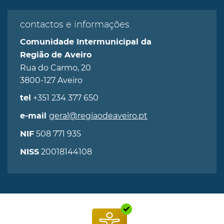
contactos e informações
Comunidade Intermunicipal da
Região de Aveiro
Rua do Carmo, 20
3800-127 Aveiro
+351 234 377 650
tel
geral@regiaodeaveiro.pt
e-mail
508 771 935
NIF
20018144108
NISS