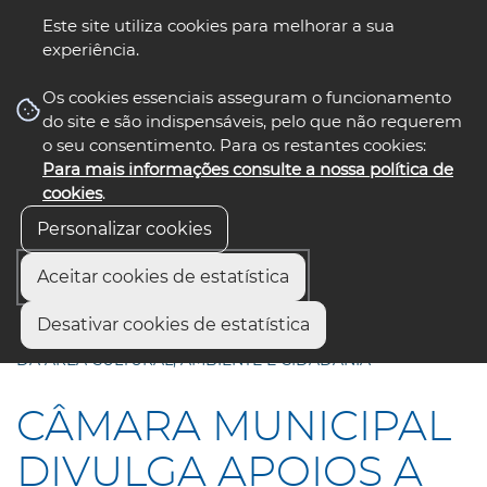
Este site utiliza cookies para melhorar a sua
experiência.
☰ Menu
Os cookies essenciais asseguram o funcionamento
do site e são indispensáveis, pelo que não requerem
o seu consentimento. Para os restantes cookies:
Para mais informações consulte a nossa política de
siga-nos
select language
▼
cookies
.
Personalizar cookies
Aceitar cookies de estatística
Início
Comunicação
Notícias
Desativar cookies de estatística
CÂMARA MUNICIPAL DIVULGA APOIOS A ASSOCIAÇÕES
DA ÁREA CULTURAL, AMBIENTE E CIDADANIA
CÂMARA MUNICIPAL
DIVULGA APOIOS A