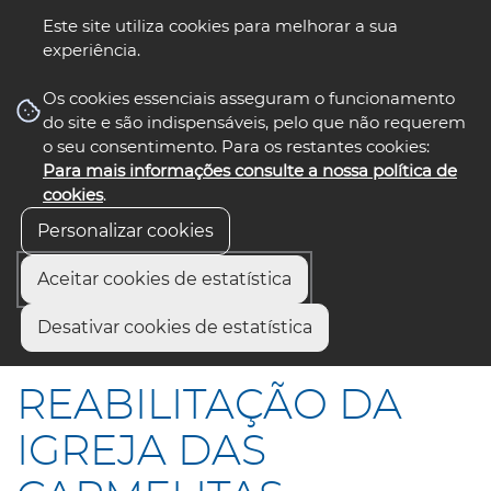
Este site utiliza cookies para melhorar a sua
experiência.
☰ Menu
Os cookies essenciais asseguram o funcionamento
do site e são indispensáveis, pelo que não requerem
o seu consentimento. Para os restantes cookies:
Para mais informações consulte a nossa política de
siga-nos
select language
▼
cookies
.
Personalizar cookies
Aceitar cookies de estatística
Início
Comunicação
Notícias
Desativar cookies de estatística
REABILITAÇÃO DA IGREJA DAS CARMELITAS
REABILITAÇÃO DA
IGREJA DAS