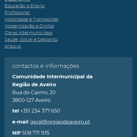
Educação e Ensino
Profissional
Mobilidade e Transportes
Modernização e Digital
Obras Intermunicipais
Saúde, Social e Desporto
Arquivo
contactos e informações
Comunidade Intermunicipal da
Região de Aveiro
Rua do Carmo, 20
3800-127 Aveiro
+351 234 377 650
tel
geral@regiaodeaveiro.pt
e-mail
508 771 935
NIF