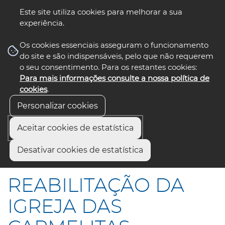
Este site utiliza cookies para melhorar a sua
experiência.
☰ Menu
Os cookies essenciais asseguram o funcionamento
do site e são indispensáveis, pelo que não requerem
o seu consentimento. Para os restantes cookies:
Para mais informações consulte a nossa política de
siga-nos
select language
▼
cookies
.
Personalizar cookies
Aceitar cookies de estatística
Início
Comunicação
Notícias
Desativar cookies de estatística
REABILITAÇÃO DA IGREJA DAS CARMELITAS
REABILITAÇÃO DA
IGREJA DAS