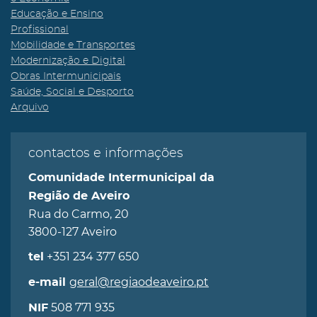
Educação e Ensino
Profissional
Mobilidade e Transportes
Modernização e Digital
Obras Intermunicipais
Saúde, Social e Desporto
Arquivo
contactos e informações
Comunidade Intermunicipal da
Região de Aveiro
Rua do Carmo, 20
3800-127 Aveiro
+351 234 377 650
tel
geral@regiaodeaveiro.pt
e-mail
508 771 935
NIF