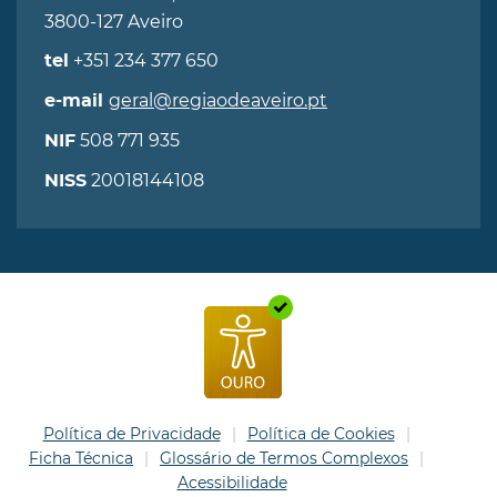
3800-127 Aveiro
+351 234 377 650
tel
geral@regiaodeaveiro.pt
e-mail
508 771 935
NIF
20018144108
NISS
Política de Privacidade
Política de Cookies
Ficha Técnica
Glossário de Termos Complexos
Acessibilidade