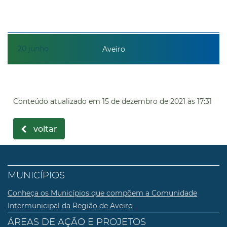
20
junho
Aveiro
Conteúdo atualizado em
15 de dezembro de 2021
às 17:31
voltar
MUNICÍPIOS
Conheça os Municípios que compõem a Comunidade
Intermunicipal da Região de Aveiro
ÁREAS DE AÇÃO E PROJETOS