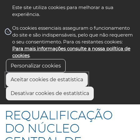
Este site utiliza cookies para melhorar a sua
experiência.
☰ Menu
Os cookies essenciais asseguram o funcionamento
do site e são indispensáveis, pelo que não requerem
o seu consentimento. Para os restantes cookies:
Para mais informações consulte a nossa política de
siga-nos
select language
▼
cookies
.
Personalizar cookies
Aceitar cookies de estatística
Início
Comunicação
Notícias
Desativar cookies de estatística
REQUALIFICAÇÃO DO NÚCLEO CENTRAL DE ESGUEIRA
REQUALIFICAÇÃO
DO NÚCLEO