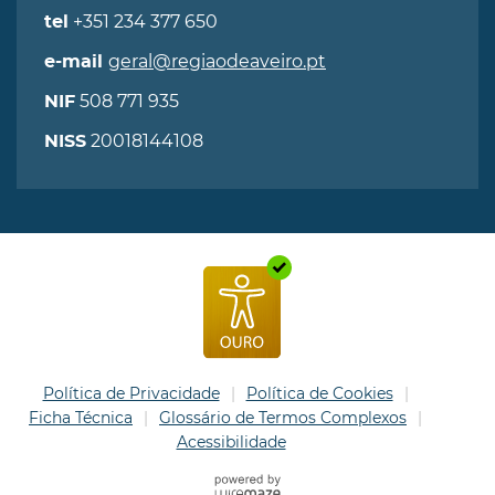
+351 234 377 650
tel
geral@regiaodeaveiro.pt
e-mail
508 771 935
NIF
20018144108
NISS
Política de Privacidade
Política de Cookies
Ficha Técnica
Glossário de Termos Complexos
Acessibilidade