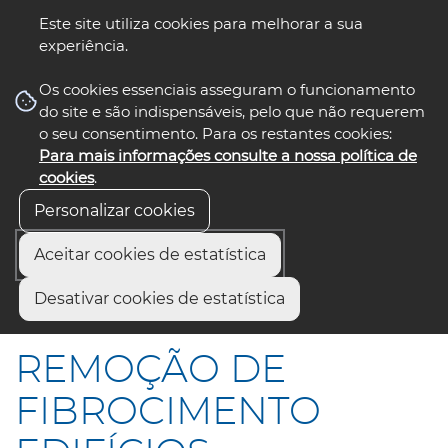
Este site utiliza cookies para melhorar a sua
experiência.
☰ Menu
Os cookies essenciais asseguram o funcionamento
do site e são indispensáveis, pelo que não requerem
o seu consentimento. Para os restantes cookies:
Para mais informações consulte a nossa política de
siga-nos
select language
▼
cookies
.
Personalizar cookies
Aceitar cookies de estatística
Início
Comunicação
Notícias
Desativar cookies de estatística
REMOÇÃO DE FIBROCIMENTO EDIFÍCIOS ESCOLARES
REMOÇÃO DE
FIBROCIMENTO