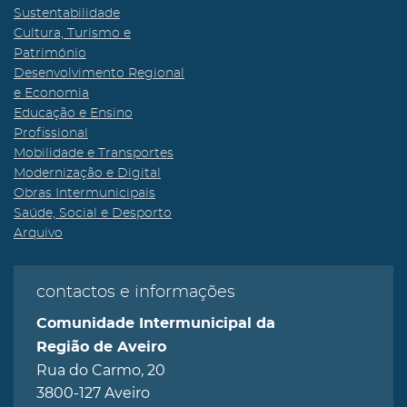
Sustentabilidade
Cultura, Turismo e
Património
Desenvolvimento Regional
e Economia
Educação e Ensino
Profissional
Mobilidade e Transportes
Modernização e Digital
Obras Intermunicipais
Saúde, Social e Desporto
Arquivo
contactos e informações
Comunidade Intermunicipal da
Região de Aveiro
Rua do Carmo, 20
3800-127 Aveiro