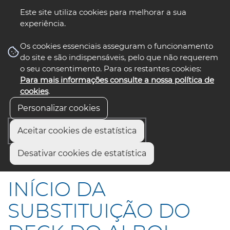
Este site utiliza cookies para melhorar a sua
experiência.
☰ Menu
Os cookies essenciais asseguram o funcionamento
do site e são indispensáveis, pelo que não requerem
o seu consentimento. Para os restantes cookies:
Para mais informações consulte a nossa política de
siga-nos
select language
▼
cookies
.
Personalizar cookies
Aceitar cookies de estatística
Início
Comunicação
Notícias
Desativar cookies de estatística
INÍCIO DA SUBSTITUIÇÃO DO DECK DO ALBOI
INÍCIO DA
SUBSTITUIÇÃO DO