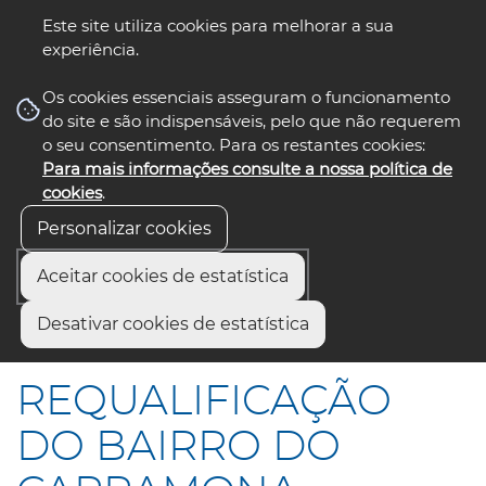
Este site utiliza cookies para melhorar a sua
experiência.
☰ Menu
Os cookies essenciais asseguram o funcionamento
do site e são indispensáveis, pelo que não requerem
o seu consentimento. Para os restantes cookies:
Para mais informações consulte a nossa política de
siga-nos
select language
▼
cookies
.
Personalizar cookies
Aceitar cookies de estatística
Início
Comunicação
Notícias
Desativar cookies de estatística
REQUALIFICAÇÃO DO BAIRRO DO CARRAMONA
REQUALIFICAÇÃO
DO BAIRRO DO