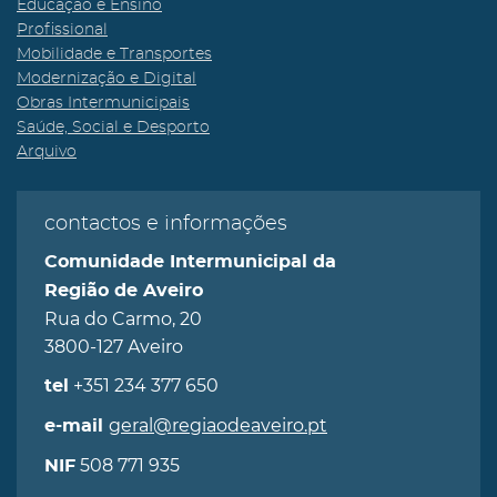
Educação e Ensino
Profissional
Mobilidade e Transportes
Modernização e Digital
Obras Intermunicipais
Saúde, Social e Desporto
Arquivo
contactos e informações
Comunidade Intermunicipal da
Região de Aveiro
Rua do Carmo, 20
3800-127 Aveiro
+351 234 377 650
tel
geral@regiaodeaveiro.pt
e-mail
508 771 935
NIF