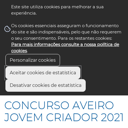
Este site utiliza cookies para melhorar a sua
experiência.
☰ Menu
Os cookies essenciais asseguram o funcionamento
do site e são indispensáveis, pelo que não requerem
o seu consentimento. Para os restantes cookies:
Para mais informações consulte a nossa política de
siga-nos
select language
▼
cookies
.
Personalizar cookies
Aceitar cookies de estatística
Início
Comunicação
Notícias
Desativar cookies de estatística
CONCURSO AVEIRO JOVEM CRIADOR 2021
CONCURSO AVEIRO
JOVEM CRIADOR 2021