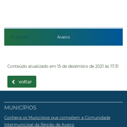
23
agosto
Aveiro
Conteúdo atualizado em
15 de dezembro de 2021
às 17:31
voltar
MUNICÍPIOS
Conheça os Municípios que compõem a Comunidade
Intermunicipal da Região de Aveiro