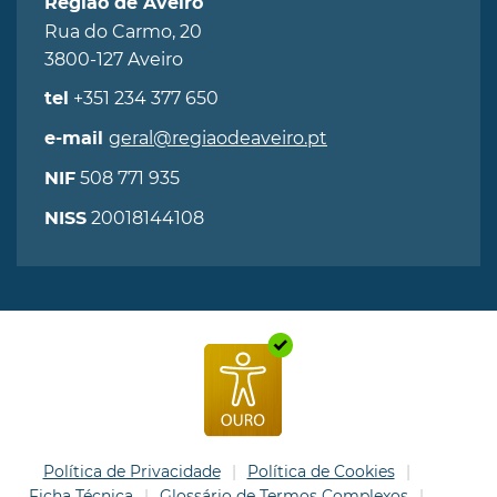
Região de Aveiro
Rua do Carmo, 20
3800-127 Aveiro
+351 234 377 650
tel
geral@regiaodeaveiro.pt
e-mail
508 771 935
NIF
20018144108
NISS
Política de Privacidade
Política de Cookies
Ficha Técnica
Glossário de Termos Complexos