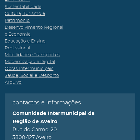
Ambiente e
Sustentabilidade
Cultura, Turismo e
Património
Desenvolvimento Regional
e Economia
Educação e Ensino
Profissional
Mobilidade e Transportes
Modernização e Digital
Obras Intermunicipais
Saúde, Social e Desporto
Arquivo
contactos e informações
Comunidade Intermunicipal da
Região de Aveiro
Rua do Carmo, 20
3800-127 Aveiro