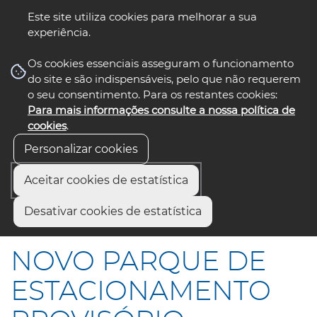
Este site utiliza cookies para melhorar a sua
experiência.
☰ Menu
Os cookies essenciais asseguram o funcionamento
do site e são indispensáveis, pelo que não requerem
o seu consentimento. Para os restantes cookies:
Para mais informações consulte a nossa política de
siga-nos
select language
▼
cookies
.
Personalizar cookies
Aceitar cookies de estatística
Início
Comunicação
Notícias
Desativar cookies de estatística
NOVO PARQUE DE ESTACIONAMENTO PROVISÓRIO
NOVO PARQUE DE
ESTACIONAMENTO