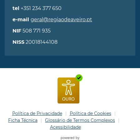
+351 234 377 650
tel
geral@regiaodeaveiro.pt
e-mail
508 771 935
NIF
20018144108
NISS
Política de Privacidade
Política de Cookies
Ficha Técnica
Glossário de Termos Complexos
Acessibilidade