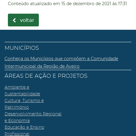
Conteúdo atualizado em
15 de dezembro de 2021
às 17:31
voltar
MUNICÍPIOS
Conheça os Municípios que compõem a Comunidade
Intermunicipal da Região de Aveiro
ÁREAS DE AÇÃO E PROJETOS
Ambiente e
Sustentabilidade
Cultura, Turismo e
Património
Desenvolvimento Regional
e Economia
Educação e Ensino
Profissional