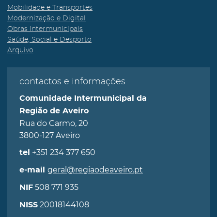
Mobilidade e Transportes
Modernização e Digital
Obras Intermunicipais
Saúde, Social e Desporto
Arquivo
contactos e informações
Comunidade Intermunicipal da
Região de Aveiro
Rua do Carmo, 20
3800-127 Aveiro
+351 234 377 650
tel
geral@regiaodeaveiro.pt
e-mail
508 771 935
NIF
20018144108
NISS