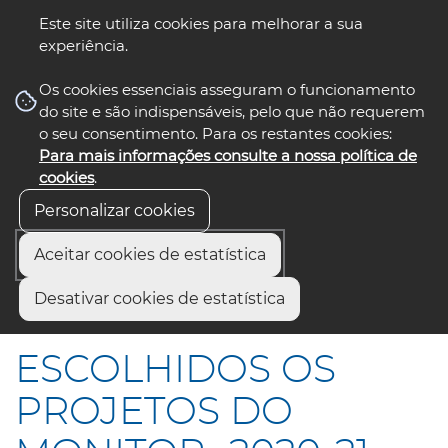
Este site utiliza cookies para melhorar a sua
experiência.
☰ Menu
Os cookies essenciais asseguram o funcionamento
do site e são indispensáveis, pelo que não requerem
o seu consentimento. Para os restantes cookies:
Para mais informações consulte a nossa política de
siga-nos
select language
▼
cookies
.
Personalizar cookies
Aceitar cookies de estatística
Início
Comunicação
Notícias
Desativar cookies de estatística
ESCOLHIDOS OS PROJETOS DO MONITOR -2020-21
ESCOLHIDOS OS
PROJETOS DO