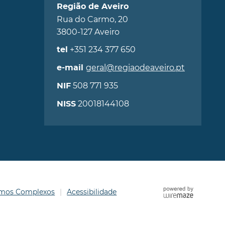
Região de Aveiro
Rua do Carmo, 20
3800-127 Aveiro
+351 234 377 650
tel
geral@regiaodeaveiro.pt
e-mail
508 771 935
NIF
20018144108
NISS
ermos Complexos
Acessibilidade