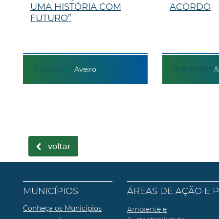
UMA HISTÓRIA COM
ACORDO
FUTURO”
12
janeiro
14
dezembro
Aveiro
A
voltar
MUNICÍPIOS
ÁREAS DE AÇÃO E 
Conheça os Municípios
Ambiente e