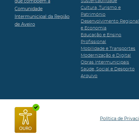
que compõem a
Sustentabilidade
Cultura, Turismo e
Comunidade
Património
Intermunicipal da Região
Desenvolvimento Regiona
de Aveiro
e Economia
Educação e Ensino
Profissional
Mobilidade e Transportes
Modernização e Digital
Obras Intermunicipais
Saúde, Social e Desporto
Arquivo
Política de Privac