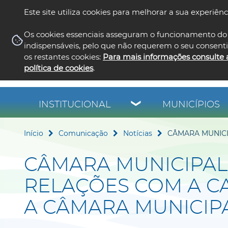
Este site utiliza cookies para melhorar a sua experiênc
Os cookies essenciais asseguram o funcionamento do 
indispensáveis, pelo que não requerem o seu consent
os restantes cookies:
Para mais informações consulte 
política de cookies
.
INSTITUCIONAL
MUNICÍPIOS
Início
Comunicação
Notícias
CÂMARA MUNICI
CÂMARA MUNICIPAL
RELAÇÕES COM A CA
A CÂMARA MUNICIPA