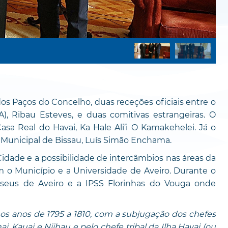
dos Paços do Concelho, duas receções oficiais entre o
, Ribau Esteves, e duas comitivas estrangeiras. O
asa Real do Havai, Ka Hale Ali’i O Kamakehelei. Já o
Municipal de Bissau, Luís Simão Enchama.
 Cidade e a possibilidade de intercâmbios nas áreas da
m o Município e a Universidade de Aveiro. Durante o
useus de Aveiro e a IPSS Florinhas do Vouga onde
 os anos de 1795 a 1810, com a subjugação dos chefes
, Kauai e Niihau e pelo chefe tribal da Ilha Havai (ou