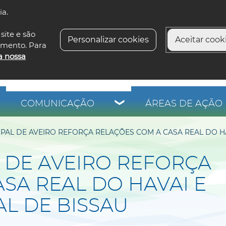
ia.
siga-n
site e são
Personalizar cookies
Aceitar cooki
imento. Para
a nossa
COMUNICAÇÃO
ÁREAS DE AÇÃO 
PAL DE AVEIRO REFORÇA RELAÇÕES COM A CASA REAL DO HA
 DE AVEIRO REFORÇA
SA REAL DO HAVAI E
L DE BISSAU