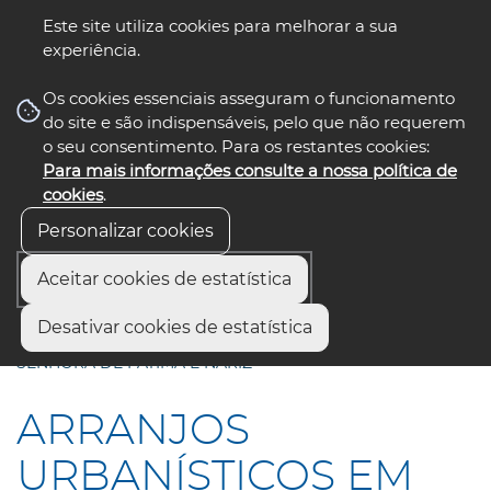
Este site utiliza cookies para melhorar a sua
experiência.
☰ Menu
Os cookies essenciais asseguram o funcionamento
do site e são indispensáveis, pelo que não requerem
o seu consentimento. Para os restantes cookies:
Para mais informações consulte a nossa política de
siga-nos
select language
▼
cookies
.
Personalizar cookies
Aceitar cookies de estatística
Início
Comunicação
Notícias
Desativar cookies de estatística
ARRANJOS URBANÍSTICOS EM REQUEIXO, NOSSA
SENHORA DE FÁTIMA E NARIZ
ARRANJOS
URBANÍSTICOS EM