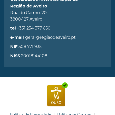
Região de Aveiro
Rua do Carmo, 20
3800-127 Aveiro
+351 234 377 650
tel
geral@regiaodeaveiro.pt
e-mail
508 771 935
NIF
20018144108
NISS
Política de Privacidade
Política de Cookies