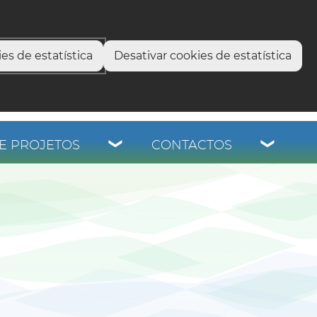
select language
▼
os
es de estatística
Desativar cookies de estatística
E PROJETOS
CONTACTOS