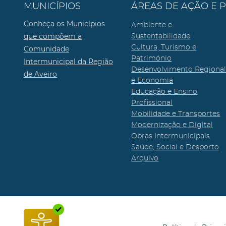
MUNICÍPIOS
ÁREAS DE AÇÃO E 
Conheça os Municípios
Ambiente e
que compõem a
Sustentabilidade
Cultura, Turismo e
Comunidade
Património
Intermunicipal da Região
Desenvolvimento Regiona
de Aveiro
e Economia
Educação e Ensino
Profissional
Mobilidade e Transportes
Modernização e Digital
Obras Intermunicipais
Saúde, Social e Desporto
Arquivo