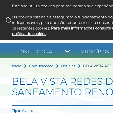
Este site utiliza cookies para melhorar a sua experiênc
Os cookies essenciais asseguram o funcionamento do 
indispensáveis, pelo que não requerem o seu consent
os restantes cookies:
Para mais informações consulte 
política de cookies
.
INSTITUCIONAL
MUNICÍPIOS
Início
Comunicação
Notícias
BELA VISTA RE
BELA VISTA REDES 
SANEAMENTO REN
Aveiro