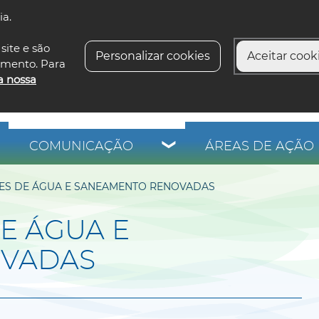
ia.
siga-n
site e são
Personalizar cookies
Aceitar cooki
imento. Para
a nossa
COMUNICAÇÃO
ÁREAS DE AÇÃO 
DES DE ÁGUA E SANEAMENTO RENOVADAS
DE ÁGUA E
OVADAS