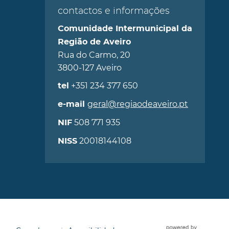
contactos e informações
Comunidade Intermunicipal da
Região de Aveiro
Rua do Carmo, 20
3800-127 Aveiro
+351 234 377 650
tel
geral@regiaodeaveiro.pt
e-mail
508 771 935
NIF
20018144108
NISS