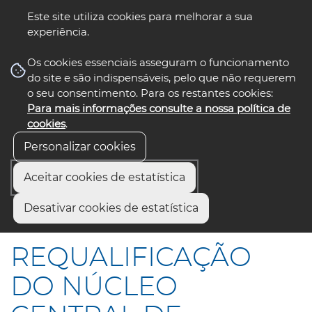
Este site utiliza cookies para melhorar a sua
experiência.
☰ Menu
Os cookies essenciais asseguram o funcionamento
do site e são indispensáveis, pelo que não requerem
o seu consentimento. Para os restantes cookies:
Para mais informações consulte a nossa política de
siga-nos
select language
▼
cookies
.
Personalizar cookies
Aceitar cookies de estatística
Início
Comunicação
Notícias
Desativar cookies de estatística
REQUALIFICAÇÃO DO NÚCLEO CENTRAL DE ESGUEIRA
REQUALIFICAÇÃO
DO NÚCLEO