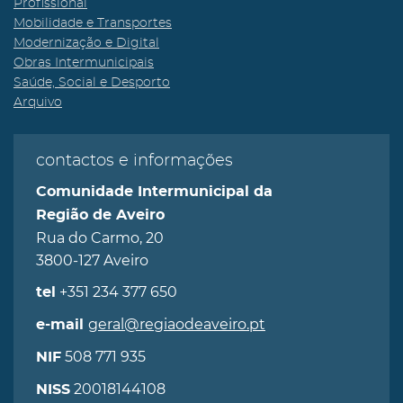
Profissional
Mobilidade e Transportes
Modernização e Digital
Obras Intermunicipais
Saúde, Social e Desporto
Arquivo
contactos e informações
Comunidade Intermunicipal da
Região de Aveiro
Rua do Carmo, 20
3800-127 Aveiro
+351 234 377 650
tel
geral@regiaodeaveiro.pt
e-mail
508 771 935
NIF
20018144108
NISS