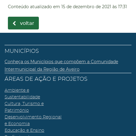
Conteúdo atualizado em
15 de dezembro de 2021
às 17:31
voltar
MUNICÍPIOS
Conheça os Municípios que compõem a Comunidade
Intermunicipal da Região de Aveiro
ÁREAS DE AÇÃO E PROJETOS
Ambiente e
Sustentabilidade
Cultura, Turismo e
Património
Desenvolvimento Regional
e Economia
Educação e Ensino