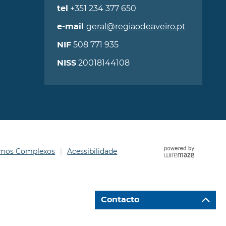
+351 234 377 650
tel
geral@regiaodeaveiro.pt
e-mail
508 771 935
NIF
20018144108
NISS
ermos Complexos
Acessibilidade
Contacto
Ir para "Caixa de Contacto"