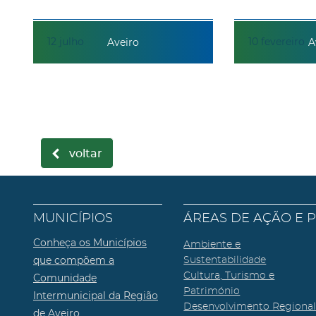
12
julho
10
fevereiro
Aveiro
A
voltar
MUNICÍPIOS
ÁREAS DE AÇÃO E 
Conheça os Municípios
Ambiente e
que compõem a
Sustentabilidade
Cultura, Turismo e
Comunidade
Património
Intermunicipal da Região
Desenvolvimento Regiona
de Aveiro