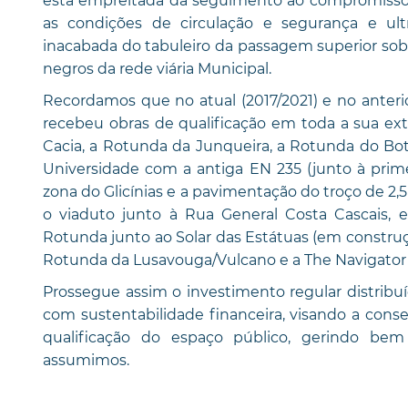
esta empreitada dá seguimento ao compromisso 
as condições de circulação e segurança e ult
inacabada do tabuleiro da passagem superior so
negros da rede viária Municipal.
Recordamos que no atual (2017/2021) e no anteri
recebeu obras de qualificação em toda a sua ext
Cacia, a Rotunda da Junqueira, a Rotunda do Bot
Universidade com a antiga EN 235 (junto à prime
zona do Glicínias e a pavimentação do troço de 2,
o viaduto junto à Rua General Costa Cascais, 
Rotunda junto ao Solar das Estátuas (em construçã
Rotunda da Lusavouga/Vulcano e a The Navigato
Prossegue assim o investimento regular distribu
com sustentabilidade financeira, visando a conser
qualificação do espaço público, gerindo b
assumimos.