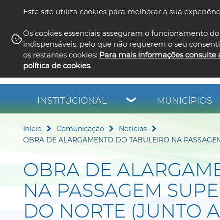
Este site utiliza cookies para melhorar a sua experiênc
Os cookies essenciais asseguram o funcionamento do 
indispensáveis, pelo que não requerem o seu consent
os restantes cookies:
Para mais informações consulte 
política de cookies
.
INSTITUCIONAL
MUNICÍPIOS
Início
Comunicação
Notícias
OBRA DE ALARGAMENTO DO TABULEIRO NA PASSAGEM 
OBRA DE ALARGAME
NA PASSAGEM SUPE
DO NORTE (JUNTO 