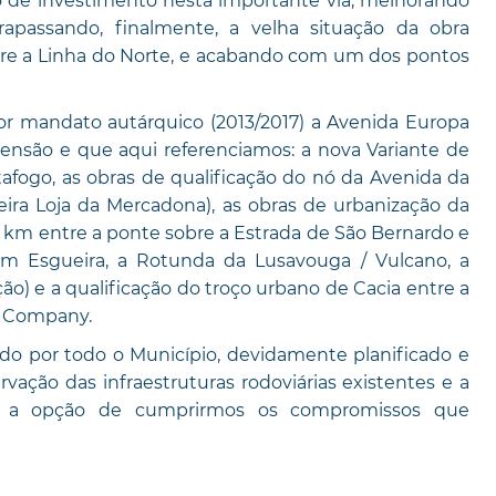
de investimento nesta importante via, melhorando
rapassando, finalmente, a velha situação da obra
bre a Linha do Norte, e acabando com um dos pontos
or mandato autárquico (2013/2017) a Avenida Europa
ensão e que aqui referenciamos: a nova Variante de
afogo, as obras de qualificação do nó da Avenida da
ira Loja da Mercadona), as obras de urbanização da
5 km entre a ponte sobre a Estrada de São Bernardo e
em Esgueira, a Rotunda da Lusavouga / Vulcano, a
o) e a qualificação do troço urbano de Cacia entre a
r Company.
ído por todo o Município, devidamente planificado e
vação das infraestruturas rodoviárias existentes e a
em a opção de cumprirmos os compromissos que