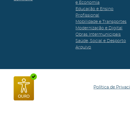
e Economia
Educação e Ensino
Profissional
Mobilidade e Transportes
Modernização e Digital
Obras Intermunicipais
Saúde, Social e Desporto
Arquivo
Política de Privac