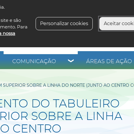
ia.
siga-n
site e são
Personalizar cookies
Aceitar cooki
imento. Para
a nossa
COMUNICAÇÃO
ÁREAS DE AÇÃO 
SUPERIOR SOBRE A LINHA DO NORTE (JUNTO AO CENTRO CO
NTO DO TABULEIRO
RIOR SOBRE A LINHA
AO CENTRO