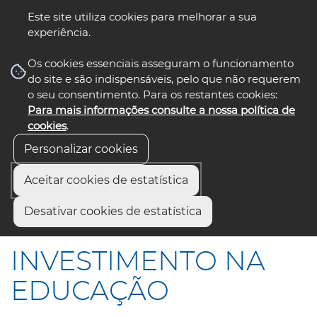
Este site utiliza cookies para melhorar a sua
experiência.
☰ Menu
Os cookies essenciais asseguram o funcionamento
do site e são indispensáveis, pelo que não requerem
o seu consentimento. Para os restantes cookies:
Para mais informações consulte a nossa política de
siga-nos
select language
▼
cookies
.
Personalizar cookies
Aceitar cookies de estatística
Início
Comunicação
Notícias
Desativar cookies de estatística
INVESTIMENTO NA EDUCAÇÃO
INVESTIMENTO NA
EDUCAÇÃO