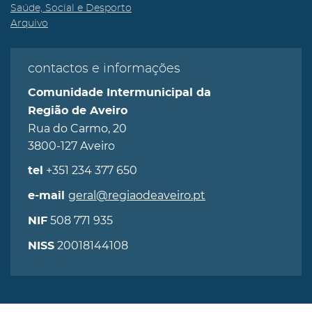
Saúde, Social e Desporto
Arquivo
contactos e informações
Comunidade Intermunicipal da
Região de Aveiro
Rua do Carmo, 20
3800-127 Aveiro
+351 234 377 650
tel
geral@regiaodeaveiro.pt
e-mail
508 771 935
NIF
20018144108
NISS