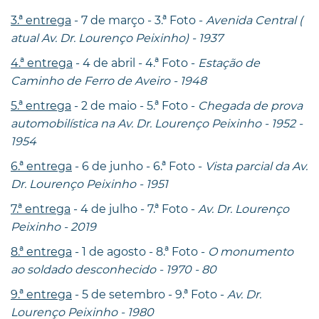
3.ª entrega
- 7 de março - 3.ª Foto -
Avenida Central (
atual Av. Dr. Lourenço Peixinho) - 1937
4.ª entrega
- 4 de abril - 4.ª Foto -
Estação de
Caminho de Ferro de Aveiro - 1948
5.ª entrega
- 2 de maio - 5.ª Foto -
Chegada de prova
automobilística na Av. Dr. Lourenço Peixinho - 1952 -
1954
6.ª entrega
- 6 de junho - 6.ª Foto -
Vista parcial da Av.
Dr. Lourenço Peixinho - 1951
7.ª entrega
- 4 de julho - 7.ª Foto -
Av. Dr. Lourenço
Peixinho - 2019
8.ª entrega
- 1 de agosto - 8.ª Foto -
O monumento
ao soldado desconhecido - 1970 - 80
9.ª entrega
- 5 de setembro - 9.ª Foto -
Av. Dr.
Lourenço Peixinho - 1980