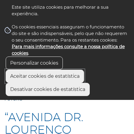
Este site utiliza cookies para melhorar a sua
experiência.
☰ Menu
Os cookies essenciais asseguram o funcionamento
do site e são indispensáveis, pelo que não requerem
o seu consentimento. Para os restantes cookies:
Para mais informações consulte a nossa política de
siga-nos
select language
▼
cookies
.
Personalizar cookies
Aceitar cookies de estatística
Início
Comunicação
Notícias
Desativar cookies de estatística
“AVENIDA DR. LOURENÇO PEIXINHO. UMA HISTÓRIA COM
FUTURO”
“AVENIDA DR.
LOURENÇO