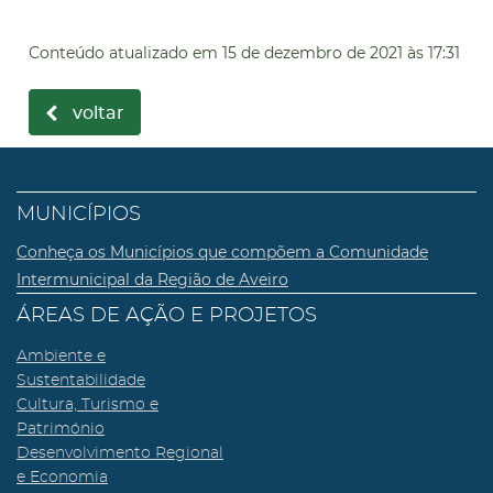
Conteúdo atualizado em
15 de dezembro de 2021
às 17:31
voltar
MUNICÍPIOS
Conheça os Municípios que compõem a Comunidade
Intermunicipal da Região de Aveiro
ÁREAS DE AÇÃO E PROJETOS
Ambiente e
Sustentabilidade
Cultura, Turismo e
Património
Desenvolvimento Regional
e Economia