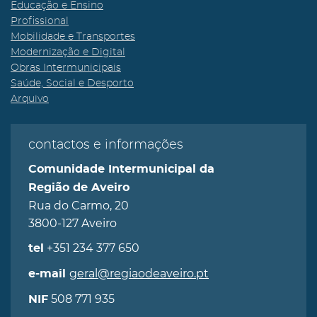
Educação e Ensino
Profissional
Mobilidade e Transportes
Modernização e Digital
Obras Intermunicipais
Saúde, Social e Desporto
Arquivo
contactos e informações
Comunidade Intermunicipal da
Região de Aveiro
Rua do Carmo, 20
3800-127 Aveiro
+351 234 377 650
tel
geral@regiaodeaveiro.pt
e-mail
508 771 935
NIF