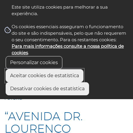
Este site utiliza cookies para melhorar a sua
experiência.
☰ Menu
Os cookies essenciais asseguram o funcionamento
do site e são indispensáveis, pelo que não requerem
o seu consentimento. Para os restantes cookies:
Para mais informações consulte a nossa política de
siga-nos
select language
▼
cookies
.
Personalizar cookies
Aceitar cookies de estatística
Início
Comunicação
Notícias
Desativar cookies de estatística
“AVENIDA DR. LOURENÇO PEIXINHO. UMA HISTÓRIA COM
FUTURO”
“AVENIDA DR.
LOURENÇO