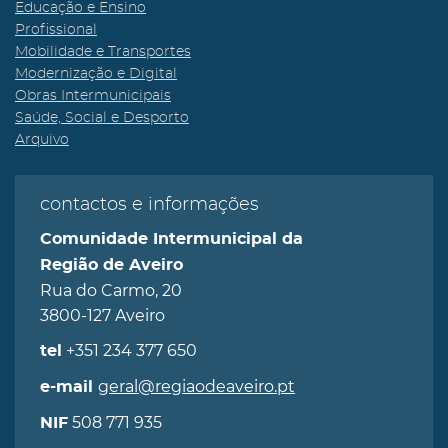
Educação e Ensino
Profissional
Mobilidade e Transportes
Modernização e Digital
Obras Intermunicipais
Saúde, Social e Desporto
Arquivo
contactos e informações
Comunidade Intermunicipal da
Região de Aveiro
Rua do Carmo, 20
3800-127 Aveiro
+351 234 377 650
tel
geral@regiaodeaveiro.pt
e-mail
508 771 935
NIF