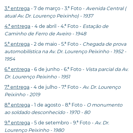
3.ª entrega
- 7 de março - 3.ª Foto -
Avenida Central (
atual Av. Dr. Lourenço Peixinho) - 1937
4.ª entrega
- 4 de abril - 4.ª Foto -
Estação de
Caminho de Ferro de Aveiro - 1948
5.ª entrega
- 2 de maio - 5.ª Foto -
Chegada de prova
automobilística na Av. Dr. Lourenço Peixinho - 1952 -
1954
6.ª entrega
- 6 de junho - 6.ª Foto -
Vista parcial da Av.
Dr. Lourenço Peixinho - 1951
7.ª entrega
- 4 de julho - 7.ª Foto -
Av. Dr. Lourenço
Peixinho - 2019
8.ª entrega
- 1 de agosto - 8.ª Foto -
O monumento
ao soldado desconhecido - 1970 - 80
9.ª entrega
- 5 de setembro - 9.ª Foto -
Av. Dr.
Lourenço Peixinho - 1980