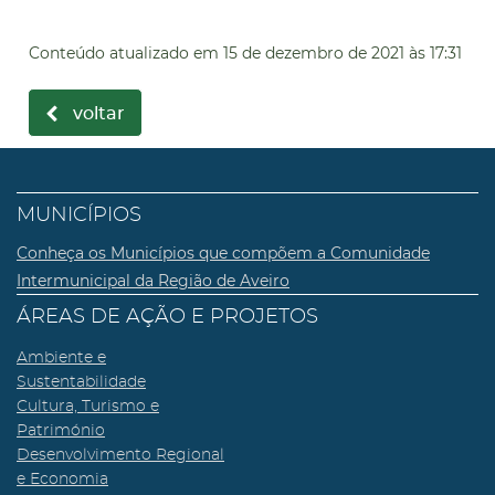
Conteúdo atualizado em
15 de dezembro de 2021
às 17:31
voltar
MUNICÍPIOS
Conheça os Municípios que compõem a Comunidade
Intermunicipal da Região de Aveiro
ÁREAS DE AÇÃO E PROJETOS
Ambiente e
Sustentabilidade
Cultura, Turismo e
Património
Desenvolvimento Regional
e Economia