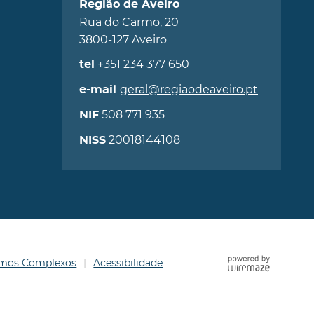
Região de Aveiro
Rua do Carmo, 20
3800-127 Aveiro
+351 234 377 650
tel
geral@regiaodeaveiro.pt
e-mail
508 771 935
NIF
20018144108
NISS
ermos Complexos
Acessibilidade