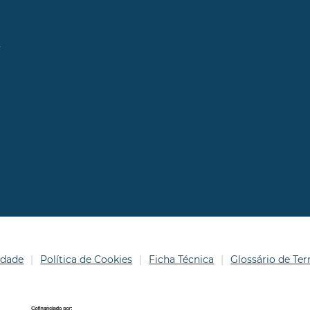
l
idade
Política de Cookies
Ficha Técnica
Glossário de T