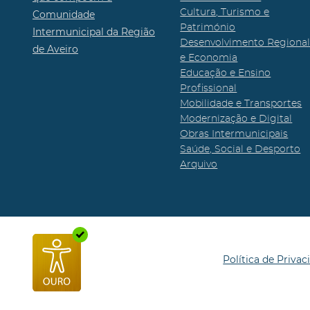
Cultura, Turismo e
Comunidade
Património
Intermunicipal da Região
Desenvolvimento Regiona
de Aveiro
e Economia
Educação e Ensino
Profissional
Mobilidade e Transportes
Modernização e Digital
Obras Intermunicipais
Saúde, Social e Desporto
Arquivo
Política de Privac