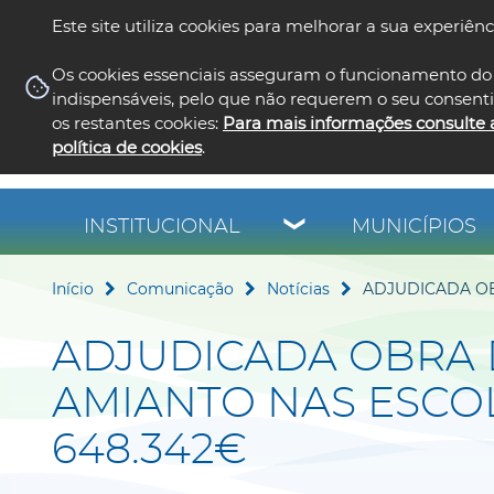
Este site utiliza cookies para melhorar a sua experiênc
Os cookies essenciais asseguram o funcionamento do 
indispensáveis, pelo que não requerem o seu consent
os restantes cookies:
Para mais informações consulte 
política de cookies
.
INSTITUCIONAL
MUNICÍPIOS
Início
Comunicação
Notícias
ADJUDICADA OB
ADJUDICADA OBRA
AMIANTO NAS ESCO
648.342€