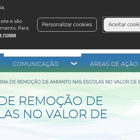
ia.
siga-n
site e são
Personalizar cookies
Aceitar cooki
imento. Para
a nossa
COMUNICAÇÃO
ÁREAS DE AÇÃO 
RA DE REMOÇÃO DE AMIANTO NAS ESCOLAS NO VALOR DE 6
 DE REMOÇÃO DE
LAS NO VALOR DE