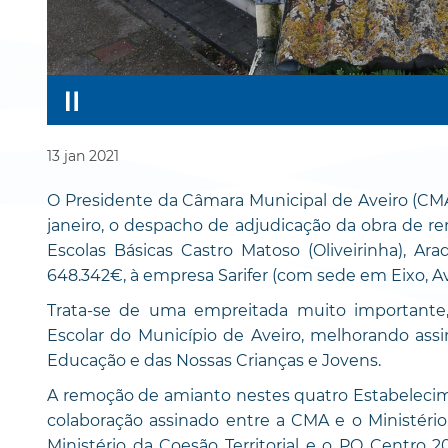
13
jan
2021
O Presidente da Câmara Municipal de Aveiro (CMA)
janeiro, o despacho de adjudicação da obra de 
Escolas Básicas Castro Matoso (Oliveirinha), Ara
648.342€, à empresa Sarifer (com sede em Eixo, Av
Trata-se de uma empreitada muito importante,
Escolar do Município de Aveiro, melhorando assi
Educação e das Nossas Crianças e Jovens.
A remoção de amianto nestes quatro Estabelec
colaboração assinado entre a CMA e o Ministér
Ministério da Coesão Territorial e o PO Centro