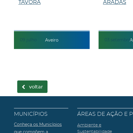
TÁVORA
ARADAS
09
julho
03
setembro
Aveiro
A
voltar
MUNICÍPIOS
ÁREAS DE AÇÃO E 
Conheça os Municípios
Ambiente e
que compõem a
Sustentabilidade