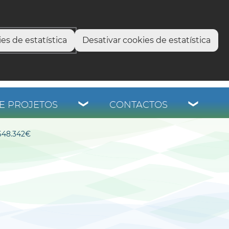
select language
▼
os
es de estatística
Desativar cookies de estatística
E PROJETOS
CONTACTOS
48.342€