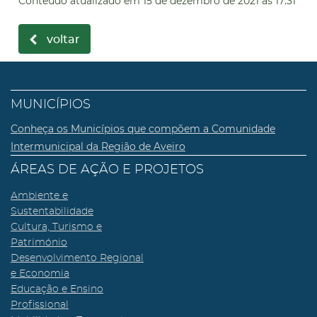
Conteúdo atualizado em
15 de dezembro de 2021
às 17:31
voltar
MUNICÍPIOS
Conheça os Municípios que compõem a Comunidade
Intermunicipal da Região de Aveiro
ÁREAS DE AÇÃO E PROJETOS
Ambiente e
Sustentabilidade
Cultura, Turismo e
Património
Desenvolvimento Regional
e Economia
Educação e Ensino
Profissional