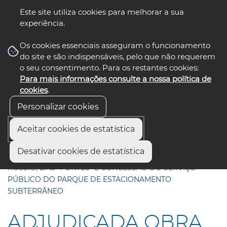
Este site utiliza cookies para melhorar a sua
experiência.
☰ Menu
Os cookies essenciais asseguram o funcionamento
do site e são indispensáveis, pelo que não requerem
o seu consentimento. Para os restantes cookies:
Para mais informações consulte a nossa política de
siga-nos
select language
▼
cookies
.
Personalizar cookies
Aceitar cookies de estatística
Início
Comunicação
Notícias
Desativar cookies de estatística
ADJUDICADA OBRA DE REQUALIFICAÇÃO DO LARGO DO
ROSSIO, DAS “PONTES” E CONCESSÃO DO SERVIÇO
PÚBLICO DO PARQUE DE ESTACIONAMENTO
SUBTERRÂNEO
ADJUDICADA OBRA