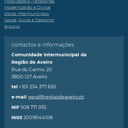
Mobilidade e Transportes
Modernização e Digital
Obras Intermunicipais
Saúde, Social e Desporto
Arquivo
contactos e informações
Comunidade Intermunicipal da
Região de Aveiro
Rua do Carmo, 20
3800-127 Aveiro
+351 234 377 650
tel
geral@regiaodeaveiro.pt
e-mail
508 771 935
NIF
20018144108
NISS