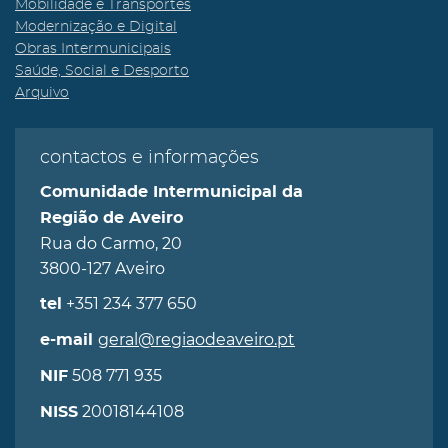
Mobilidade e Transportes
Modernização e Digital
Obras Intermunicipais
Saúde, Social e Desporto
Arquivo
contactos e informações
Comunidade Intermunicipal da
Região de Aveiro
Rua do Carmo, 20
3800-127 Aveiro
+351 234 377 650
tel
geral@regiaodeaveiro.pt
e-mail
508 771 935
NIF
20018144108
NISS