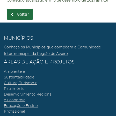
Conteúdo atualizado em
15 de dezembro de 2021
às 17:31
voltar
MUNICÍPIOS
Conheça os Municípios que compõem a Comunidade
Intermunicipal da Região de Aveiro
ÁREAS DE AÇÃO E PROJETOS
Ambiente e
Sustentabilidade
Cultura, Turismo e
Património
Desenvolvimento Regional
e Economia
Educação e Ensino
Profissional