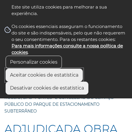
Este site utiliza cookies para melhorar a sua
experiência.
☰ Menu
Os cookies essenciais asseguram o funcionamento
do site e são indispensáveis, pelo que não requerem
o seu consentimento. Para os restantes cookies:
Para mais informações consulte a nossa política de
siga-nos
select language
▼
cookies
.
Personalizar cookies
Aceitar cookies de estatística
Início
Comunicação
Notícias
Desativar cookies de estatística
ADJUDICADA OBRA DE REQUALIFICAÇÃO DO LARGO DO
ROSSIO, DAS “PONTES” E CONCESSÃO DO SERVIÇO
PÚBLICO DO PARQUE DE ESTACIONAMENTO
SUBTERRÂNEO
ADJUDICADA OBRA