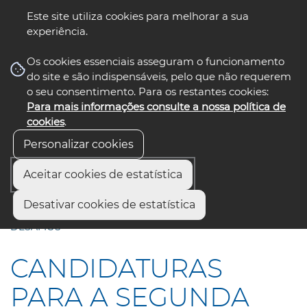
Este site utiliza cookies para melhorar a sua
experiência.
☰ Menu
Os cookies essenciais asseguram o funcionamento
do site e são indispensáveis, pelo que não requerem
o seu consentimento. Para os restantes cookies:
Para mais informações consulte a nossa política de
siga-nos
select language
▼
cookies
.
Personalizar cookies
Aceitar cookies de estatística
Início
Comunicação
Notícias
Desativar cookies de estatística
CANDIDATURAS PARA A SEGUNDA EDIÇÃO DOS
DESAFIOS
CANDIDATURAS
PARA A SEGUNDA