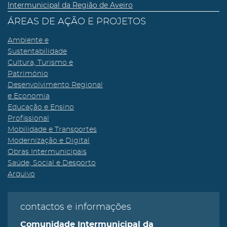
Intermunicipal da Região de Aveiro
ÁREAS DE AÇÃO E PROJETOS
Ambiente e
Sustentabilidade
Cultura, Turismo e
Património
Desenvolvimento Regional
e Economia
Educação e Ensino
Profissional
Mobilidade e Transportes
Modernização e Digital
Obras Intermunicipais
Saúde, Social e Desporto
Arquivo
contactos e informações
Comunidade Intermunicipal da