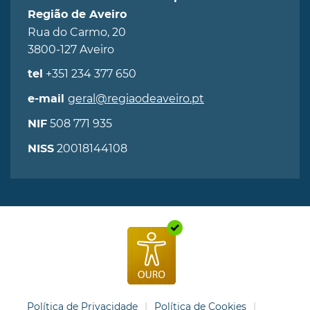
Região de Aveiro
Rua do Carmo, 20
3800-127 Aveiro
+351 234 377 650
tel
geral@regiaodeaveiro.pt
e-mail
508 771 935
NIF
20018144108
NISS
Política de Privacidade
Política de Cookies