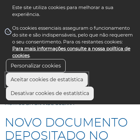
Este site utiliza cookies para melhorar a sua
experiência.
☰ Menu
Os cookies essenciais asseguram o funcionamento
do site e são indispensáveis, pelo que não requerem
o seu consentimento. Para os restantes cookies:
Para mais informações consulte a nossa política de
siga-nos
select language
▼
cookies
.
Personalizar cookies
Aceitar cookies de estatística
Início
Comunicação
Notícias
Desativar cookies de estatística
NOVO DOCUMENTO DEPOSITADO NO MONUMENTO AOS
MORTOS DA GRANDE GUERRA
NOVO DOCUMENTO
DEPOSITADO NO