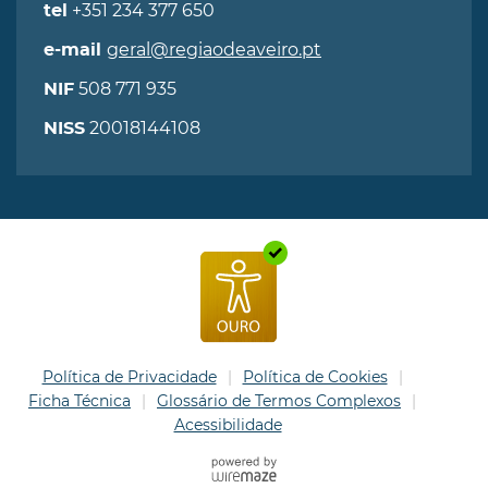
+351 234 377 650
tel
geral@regiaodeaveiro.pt
e-mail
508 771 935
NIF
20018144108
NISS
Política de Privacidade
Política de Cookies
Ficha Técnica
Glossário de Termos Complexos
Acessibilidade