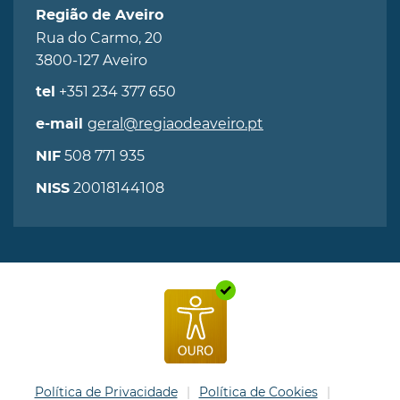
Região de Aveiro
Rua do Carmo, 20
3800-127 Aveiro
+351 234 377 650
tel
geral@regiaodeaveiro.pt
e-mail
508 771 935
NIF
20018144108
NISS
Política de Privacidade
Política de Cookies