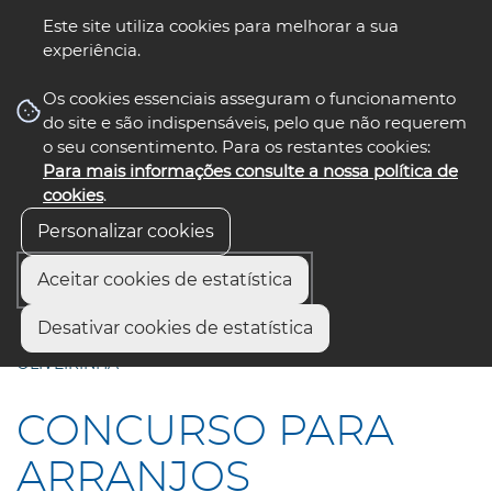
Este site utiliza cookies para melhorar a sua
experiência.
☰ Menu
Os cookies essenciais asseguram o funcionamento
do site e são indispensáveis, pelo que não requerem
o seu consentimento. Para os restantes cookies:
Para mais informações consulte a nossa política de
siga-nos
select language
▼
cookies
.
Personalizar cookies
Aceitar cookies de estatística
Início
Comunicação
Notícias
Desativar cookies de estatística
CONCURSO PARA ARRANJOS URBANÍSTICOS EM
OLIVEIRINHA
CONCURSO PARA
ARRANJOS